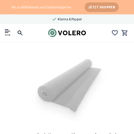
Bis zu 40% Rabatt auf Outdoorteppiche
JETZT SHOPPEN
Klarna & Paypal
menu