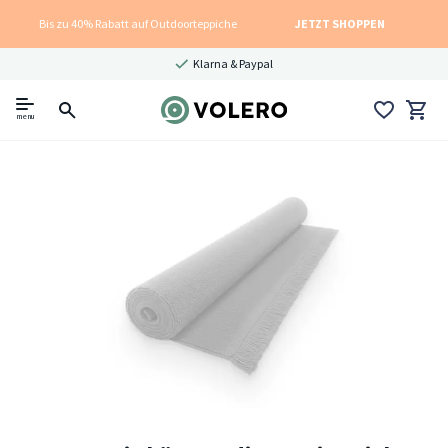
Bis zu 40% Rabatt auf Outdoorteppiche
JETZT SHOPPEN
Klarna & Paypal
menu