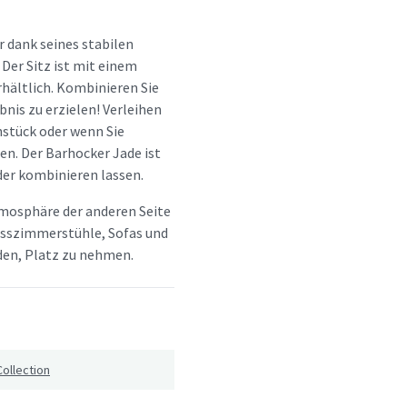
r dank seines stabilen
Der Sitz ist mit einem
hältlich. Kombinieren Sie
nis zu erzielen! Verleihen
ühstück oder wenn Sie
. Der Barhocker Jade ist
nder kombinieren lassen.
tmosphäre der anderen Seite
 Esszimmerstühle, Sofas und
aden, Platz zu nehmen.
Collection