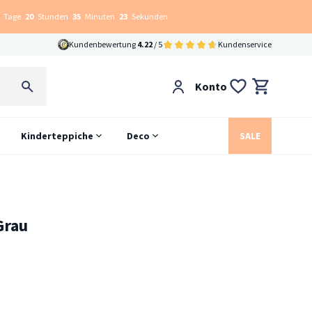
Tage
20
Stunden
35
Minuten
23
Sekunden
Kundenbewertung
4.22
/ 5
Kundenservice
Konto
Kinderteppiche
Deco
SALE
Grau