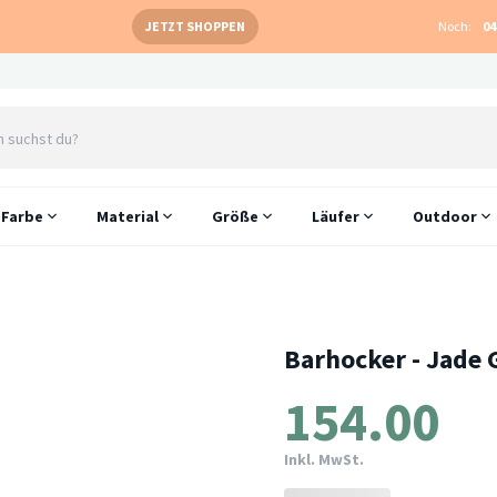
JETZT SHOPPEN
Noch:
04
Farbe
Material
Größe
Läufer
Outdoor
Barhocker - Jade 
154.00
Inkl. MwSt.