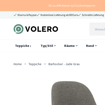
Bis zu 40% Rabatt auf Outdoorteppiche
Klarna & Paypal
Kostenlose Lieferung ab 89 Euro
Schnelle Lieferung
Teppiche
Typ/Stil
Räume
Rund
Home
Teppiche
Barhocker - Jade Grau