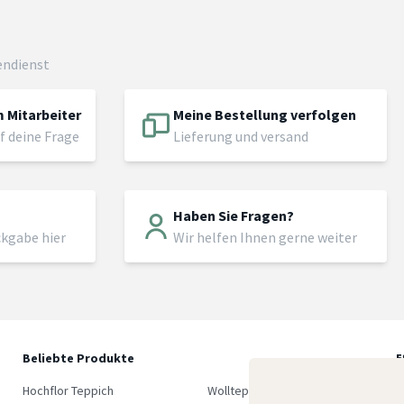
endienst
 Mitarbeiter
Meine Bestellung verfolgen
f deine Frage
Lieferung und versand
Haben Sie Fragen?
ckgabe hier
Wir helfen Ihnen gerne weiter
Beliebte Produkte
5
M
Hochflor Teppich
Wollteppich
K