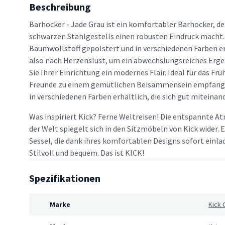
Beschreibung
Barhocker - Jade Grau ist ein komfortabler Barhocker, de
schwarzen Stahlgestells einen robusten Eindruck macht. 
Baumwollstoff gepolstert und in verschiedenen Farben er
also nach Herzenslust, um ein abwechslungsreiches Ergeb
Sie Ihrer Einrichtung ein modernes Flair. Ideal für das Fr
Freunde zu einem gemütlichen Beisammensein empfangen
in verschiedenen Farben erhältlich, die sich gut miteina
Was inspiriert Kick? Ferne Weltreisen! Die entspannte A
der Welt spiegelt sich in den Sitzmöbeln von Kick wider.
Sessel, die dank ihres komfortablen Designs sofort einl
Stilvoll und bequem. Das ist KICK!
Spezifikationen
Marke
Kick 