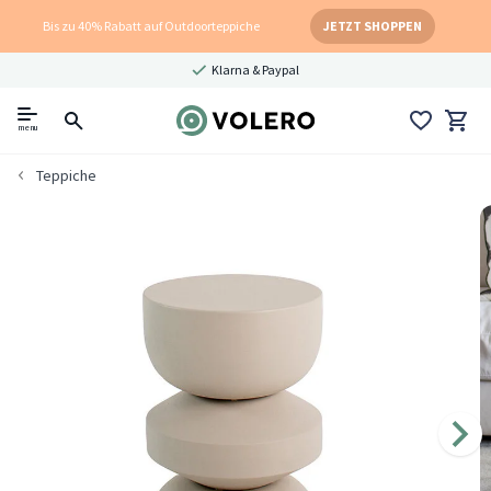
Bis zu 40% Rabatt auf Outdoorteppiche
JETZT SHOPPEN
Klarna & Paypal
menu
Teppiche