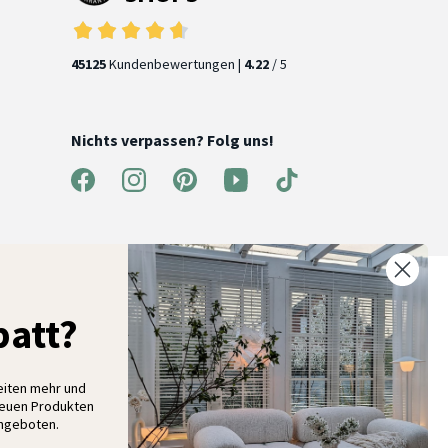
45125
Kundenbewertungen |
4.22
/ 5
Nichts verpassen? Folg uns!
% Rabatt auf deine erste Bestellung
att?
elde dich für unseren Newsletter an und entdecke neue
ollektionen, Angebote und Wohnideen als Erstes
eiten mehr und
neuen Produkten
Angeboten.