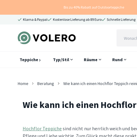
Bis zu 40% Rabatt auf Outdoorteppiche
Klarna & Paypal
Kostenlose Lieferung ab 89 Euro
Schnelle Lieferung
Teppiche
Typ/Stil
Räume
Rund
Home
Beratung
Wie kann ich einen Hochflor Teppich rein
Wie kann ich einen Hochflor
Hochflor Teppiche
sind nicht nur herrlich weich und b
Pflege und Liebe wichtig. Zum Glück macht diese prakt