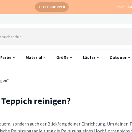
JETZT SHOPPEN
Noch:
04
Farbe
Material
Größe
Läufer
Outdoor
igen?
 Teppich reinigen?
equem, sondern auch der Blickfang deiner Einrichtung. Um deinen T
ische Reinigungsanleitung die Reinigung eines Hochflorteppichs zu