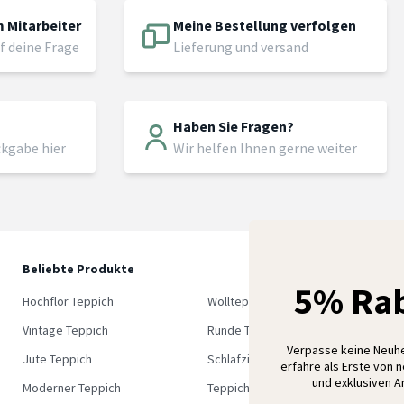
 Mitarbeiter
Meine Bestellung verfolgen
f deine Frage
Lieferung und versand
Haben Sie Fragen?
ckgabe hier
Wir helfen Ihnen gerne weiter
Beliebte Produkte
5
5% Rab
M
Hochflor Teppich
Wollteppich
K
Vintage Teppich
Runde Teppich
Verpasse keine Neuh
Jute Teppich
Schlafzimmer Teppich
erfahre als Erste von 
und exklusiven 
Moderner Teppich
Teppich Outlet