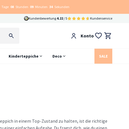
Tage
08
Stunden
09
Minuten
33
Sekunden
Kundenbewertung
4.22
/ 5
Kundenservice
Konto
Kinderteppiche
Deco
SALE
eppich in einem Top-Zustand zu halten, ist die richtige
 einer einfachen Aufgabe. Du fragst dich, wie du einen