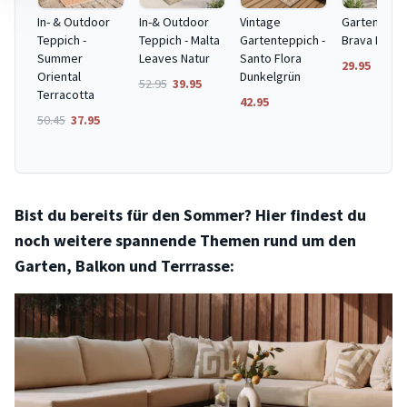
In- & Outdoor
In-& Outdoor
Vintage
Gartenteppi
Teppich -
Teppich - Malta
Gartenteppich -
Brava Beige
Summer
Leaves Natur
Santo Flora
29.95
Oriental
Dunkelgrün
52.95
39.95
Terracotta
42.95
50.45
37.95
Bist du bereits für den Sommer? Hier findest du
noch weitere spannende Themen rund um den
Garten, Balkon und Terrrasse: