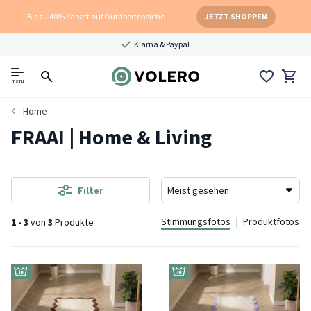
Bis zu 40% Rabatt auf Outdoorteppiche
JETZT SHOPPEN
Klarna & Paypal
menu
Home
FRAAI | Home & Living
Filter
Stimmungsfotos
Produktfotos
1 - 3
von
3
Produkte