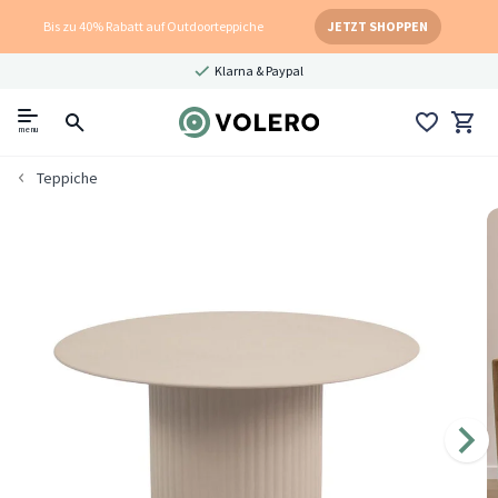
Bis zu 40% Rabatt auf Outdoorteppiche
JETZT SHOPPEN
Klarna & Paypal
menu
Teppiche