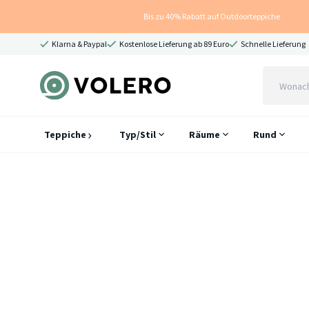
Bis zu 40% Rabatt auf Outdoorteppiche
Klarna & Paypal
Kostenlose Lieferung ab 89 Euro
Schnelle Lieferung
Teppiche
Typ/Stil
Räume
Rund