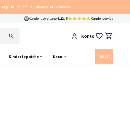
Tage
15
Stunden
07
Minuten
40
Sekunden
Kundenbewertung
4.22
/ 5
Kundenservice
Konto
Kinderteppiche
Deco
SALE