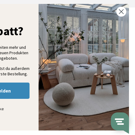
% Rabatt auf deine erste Bestellung
att?
elde dich für unseren Newsletter an und entdecke neue
ollektionen, Angebote und Wohnideen als Erstes
eiten mehr und
neuen Produkten
Angeboten.
Anmelden
ltst du außerdem
ste Bestellung.
elden
nke