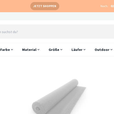
JETZT SHOPPEN
Noch:
02
Farbe
Material
Größe
Läufer
Outdoor