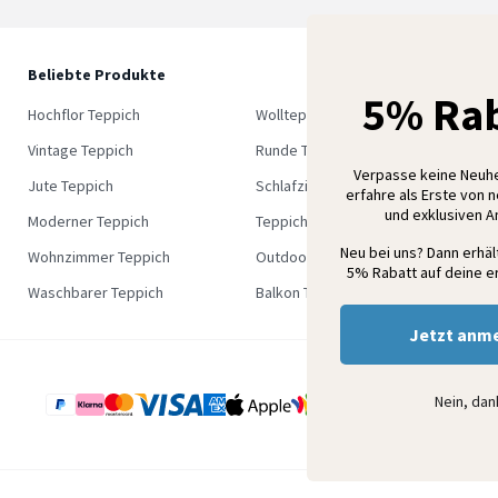
Beliebte Produkte
5
5% Rab
M
Hochflor Teppich
Wollteppich
K
Vintage Teppich
Runde Teppich
Verpasse keine Neuh
Jute Teppich
Schlafzimmer Teppich
erfahre als Erste von 
und exklusiven 
Moderner Teppich
Teppich Outlet
Neu bei uns? Dann erhä
Wohnzimmer Teppich
Outdoor Teppich
5% Rabatt auf deine er
Waschbarer Teppich
Balkon Teppich
Jetzt anm
Nein, da