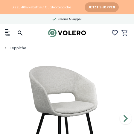
Bis zu 40% Rabatt auf Outdoorteppiche
JETZT SHOPPEN
Klarna & Paypal
menu
Teppiche