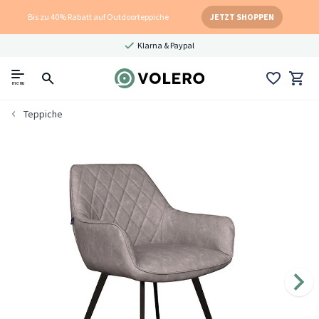
Bis zu 40% Rabatt auf Outdoorteppiche
JETZT SHOPPEN
Klarna & Paypal
menu
Teppiche