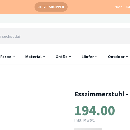
JETZT SHOPPEN
Noch:
04
Farbe
Material
Größe
Läufer
Outdoor
Esszimmerstuhl -
194.00
Inkl. MwSt.