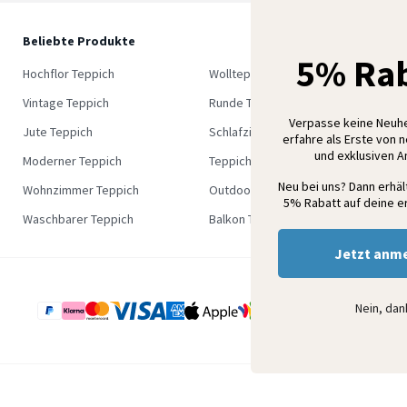
Beliebte Produkte
5
5% Rab
M
Hochflor Teppich
Wollteppich
K
Vintage Teppich
Runde Teppich
Verpasse keine Neuh
Jute Teppich
Schlafzimmer Teppich
erfahre als Erste von 
und exklusiven 
Moderner Teppich
Teppich Outlet
Neu bei uns? Dann erhä
Wohnzimmer Teppich
Outdoor Teppich
5% Rabatt auf deine er
Waschbarer Teppich
Balkon Teppich
Jetzt anm
Nein, da
e Geschaftsbedingungen
Datenschutzerklärung
Impressum
Disclaimer
Sitem