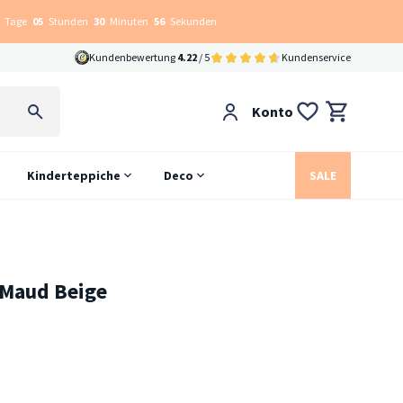
Tage
05
Stunden
30
Minuten
55
Sekunden
Kundenbewertung
4.22
/ 5
Kundenservice
Konto
Kinderteppiche
Deco
SALE
 Maud Beige