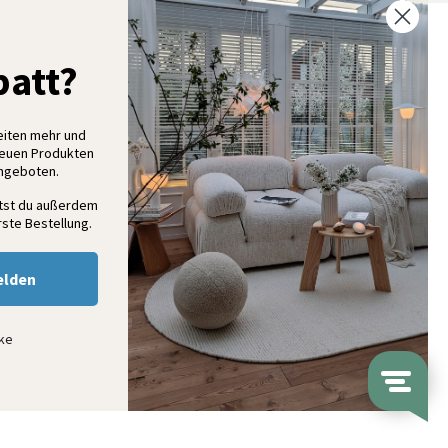
% Rabatt auf deine erste Bestellung
att?
elde dich für unseren Newsletter an und entdecke neue
ollektionen, Angebote und Wohnideen als Erstes
eiten mehr und
neuen Produkten
Angeboten.
Anmelden
ltst du außerdem
ste Bestellung.
elden
nke
ap
© Volero