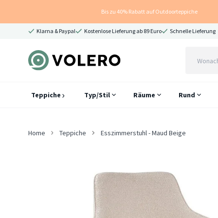
Bis zu 40% Rabatt auf Outdoorteppiche
Klarna & Paypal
Kostenlose Lieferung ab 89 Euro
Schnelle Lieferung
Teppiche
Typ/Stil
Räume
Rund
Home
Teppiche
Esszimmerstuhl - Maud Beige