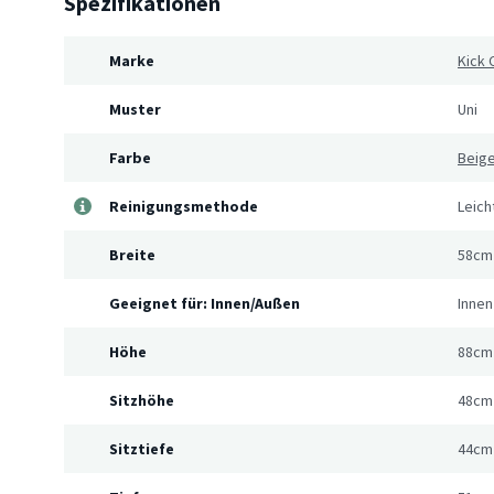
Spezifikationen
Marke
Kick 
Muster
Uni
Farbe
Beig
Reinigungsmethode
Leich
Breite
58cm
Geeignet für: Innen/Außen
Innen
Höhe
88cm
Sitzhöhe
48cm
Sitztiefe
44cm