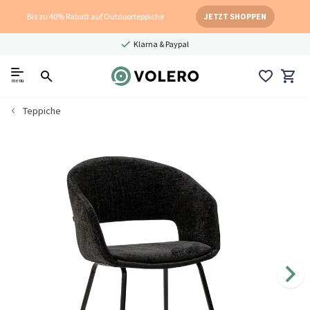
Bis zu 40% Rabatt auf Outdoorteppiche
JETZT SHOPPEN
Klarna & Paypal
menu
Teppiche