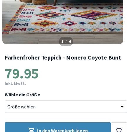
1
/
6
Farbenfroher Teppich - Monero Coyote Bunt
79.95
Inkl. MwSt.
Wähle die Größe
In den Warenkorb legen