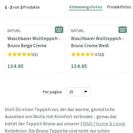
Stimmungsfotos
Produktfotos
1
-
2
von
2
Produkte
NATURL.
NATURL.
Waschbarer Wollteppich -
Waschbarer Wollteppich -
Bruno Beige Creme
Bruno Creme Weiß
5
(1)
4.5
(2)
134.95
134.95
Per pagina
Stell Dir einen Teppich vor, der das warme, gemütliche
Aussehen von Wolle mit Komfort verbindet - genau das
bietet der Teppich Bruno aus unserer
FRAAI | Home & Living
Kollektion. Die Bruno Teppiche sind nicht nur schön