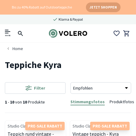
Bis zu 40% Rabatt auf Outdoorteppiche
JETZT SHOPPEN
Klarna & Paypal
menu
Home
Teppiche Kyra
Filter
Stimmungsfotos
Produktfotos
1
-
10
von
10
Produkte
Studio Clarice
PRE-SALE RABATT
Studio Clarice
PRE-SALE RABATT
Teppich rund vintage -
Vintage teppich - Kyra