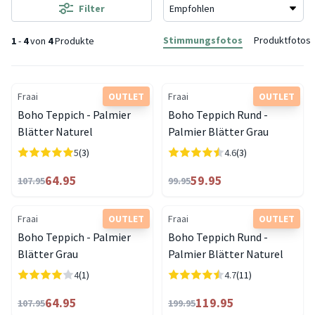
Filter
Stimmungsfotos
Produktfotos
1
-
4
von
4
Produkte
Fraai
OUTLET
Fraai
OUTLET
Boho Teppich - Palmier
Boho Teppich Rund -
Blätter Naturel
Palmier Blätter Grau
5
(3)
4.6
(3)
64.95
59.95
107.95
99.95
Fraai
OUTLET
Fraai
OUTLET
Boho Teppich - Palmier
Boho Teppich Rund -
Blätter Grau
Palmier Blätter Naturel
4
(1)
4.7
(11)
64.95
119.95
107.95
199.95