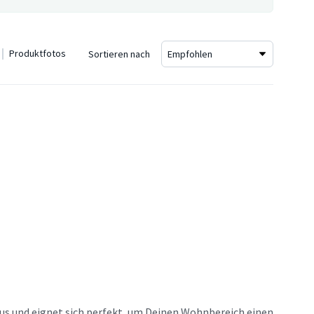
Produktfotos
Sortieren nach
us und eignet sich perfekt, um Deinen Wohnbereich einen