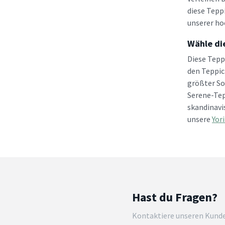
diese Tepp
unserer ho
Wähle di
Diese Tepp
den Teppic
größter So
Serene-Tep
skandinavi
unsere
Yor
Hast du Fragen?
Kontaktiere unseren Kund