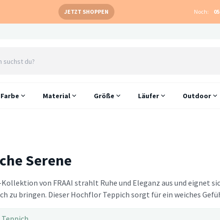
JETZT SHOPPEN
Noch:
05
Farbe
Material
Größe
Läufer
Outdoor
che Serene
-Kollektion von FRAAI strahlt Ruhe und Eleganz aus und eignet si
h zu bringen. Dieser Hochflor Teppich sorgt für ein weiches Gef
 Teppich