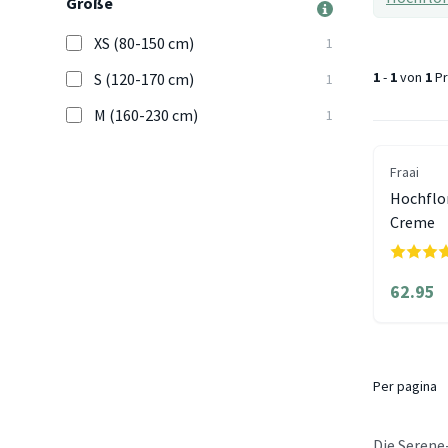
Größe
XS (80-150 cm)
1
1
-
1
von
1
Pr
S (120-170 cm)
1
M (160-230 cm)
1
Fraai
Hochflor
Creme
62.95
Per pagina
Die Serene