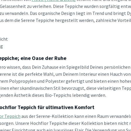
Gelassenheit zu verleihen. Diese Teppiche wurden sorgfältig ent
 zu verwandeln. Das organische Design liegt im Trend und bringt 
aus dem die Serene Teppiche hergestellt werden, zahlreiche Vorteil
icht
ig
eppiche; eine Oase der Ruhe
lero wissen, dass Dein Zuhause ein Spiegelbild Deines persönlichen
erene ist die perfekte Wahl, um Deinem Interieur einen Hauch von
hem Polypropylen und Polyester gefertigt und bieten einen hohe
inen eher skandinavischen Stil bevorzugst, diese vielseitigen Tepp
genden Ästhetik dieses Bio-Teppichs lebendig werden.
ochflor Teppich für ultimativen Komfort
or Teppich
aus der Serene-Kollektion kann einen Raum verwandeln
orgen. Unsere Hochflor Teppiche dieser Kollektion bieten nicht 
Deiner Einrichtung auch ein luxuriöses Flair. Die Verwendung von S