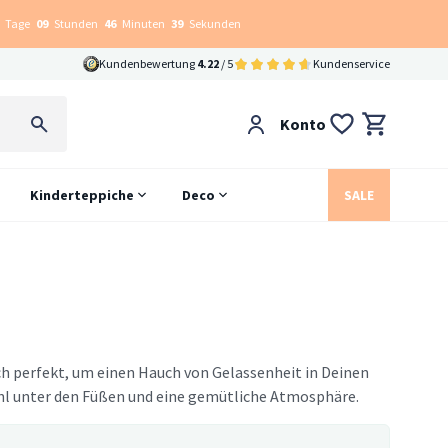
Tage
09
Stunden
46
Minuten
38
Sekunden
Kundenbewertung
4.22
/ 5
Kundenservice
Konto
Kinderteppiche
Deco
SALE
ch perfekt, um einen Hauch von Gelassenheit in Deinen
ühl unter den Füßen und eine gemütliche Atmosphäre.