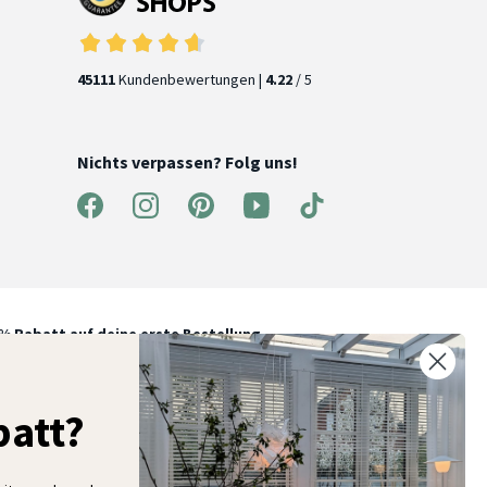
45111
Kundenbewertungen |
4.22
/ 5
Nichts verpassen? Folg uns!
% Rabatt auf deine erste Bestellung
elde dich für unseren Newsletter an und entdecke neue
ollektionen, Angebote und Wohnideen als Erstes
att?