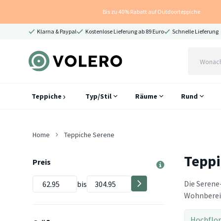
Bis zu 40% Rabatt auf Outdoorteppiche
Klarna & Paypal
Kostenlose Lieferung ab 89 Euro
Schnelle Lieferung
Teppiche
Typ/Stil
Räume
Rund
Home
Teppiche Serene
Teppi
Preis
Die Serene
bis
Wohnbereic
Hochflor