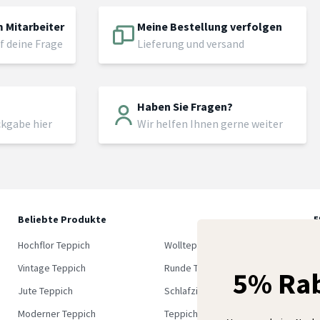
 Mitarbeiter
Meine Bestellung verfolgen
f deine Frage
Lieferung und versand
Haben Sie Fragen?
ckgabe hier
Wir helfen Ihnen gerne weiter
Beliebte Produkte
5
M
Hochflor Teppich
Wollteppich
K
Vintage Teppich
Runde Teppich
5% Rab
Jute Teppich
Schlafzimmer Teppich
Moderner Teppich
Teppich Outlet