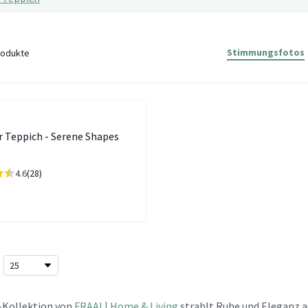
Stimmungsfotos
odukte
 Teppich - Serene Shapes
4.6
(28)
-Kollektion von
FRAAI | Home & Living
strahlt Ruhe und Eleganz a