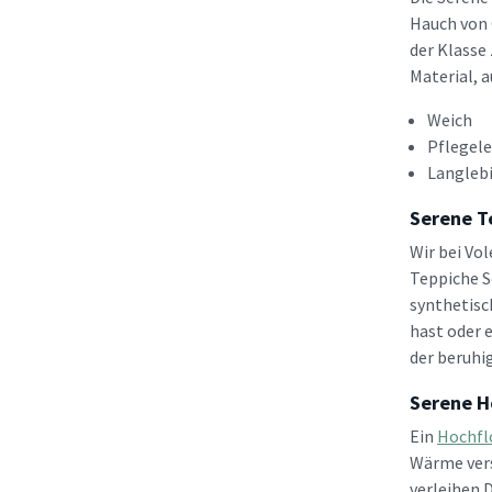
Hauch von 
der Klasse
Material, 
Weich
Pflegele
Langleb
Serene T
Wir bei Vo
Teppiche S
synthetisc
hast oder e
der beruhi
Serene H
Ein
Hochfl
Wärme vers
verleihen 