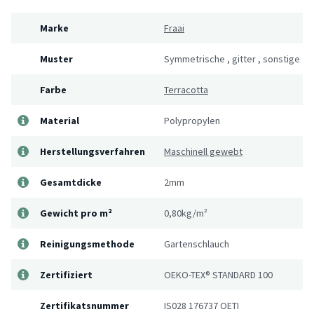
Marke
Fraai
Muster
Symmetrische
,
gitter
,
sonstige
Farbe
Terracotta
Material
Polypropylen
Herstellungsverfahren
Maschinell gewebt
Gesamtdicke
2mm
Gewicht pro m²
0,80kg/m²
Reinigungsmethode
Gartenschlauch
Zertifiziert
OEKO-TEX® STANDARD 100
Zertifikatsnummer
IS028 176737 OETI