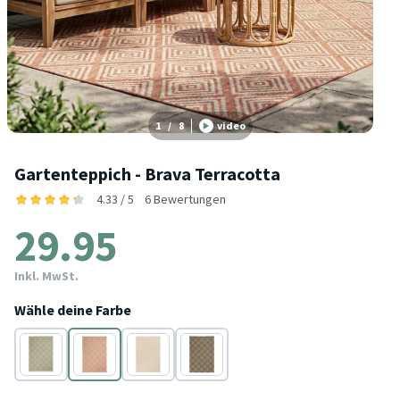
1
/
8
video
Gartenteppich - Brava Terracotta
4.33 / 5
6 Bewertungen
29.95
Inkl. MwSt.
Wähle deine Farbe
Grün
Terracotta
Beige
Schwarz