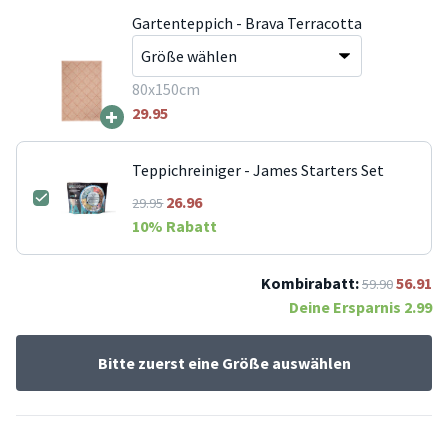
Gartenteppich - Brava Terracotta
80x150cm
+
29.95
Teppichreiniger - James Starters Set
26.96
29.95
10
% Rabatt
Kombirabatt:
56.91
59.90
Deine Ersparnis
2.99
Bitte zuerst eine Größe auswählen