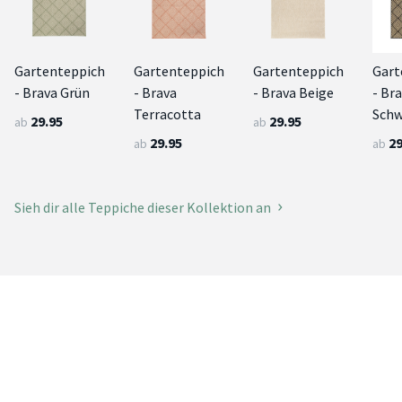
Gartenteppich
Gartenteppich
Gartenteppich
Gart
- Brava Grün
- Brava
- Brava Beige
- Br
Terracotta
Schw
29.95
29.95
ab
ab
29.95
29
ab
ab
Sieh dir alle Teppiche dieser Kollektion an