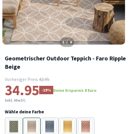
1
/
8
Geometrischer Outdoor Teppich - Faro Ripple
Beige
Vorheriger Preis
42.95
34.95
-19%
Deine Ersparnis 8 Euro
Inkl. MwSt.
Wähle deine Farbe