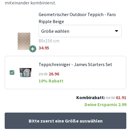
miteinander kombinierst.
Geometrischer Outdoor Teppich - Faro
Ripple Beige
80x150 cm
+
34.95
Teppichreiniger - James Starters Set
26.96
29.95
10
% Rabatt
Kombirabatt:
61.91
64.90
Deine Ersparnis
2.99
Bitte zuerst eine Größe auswählen