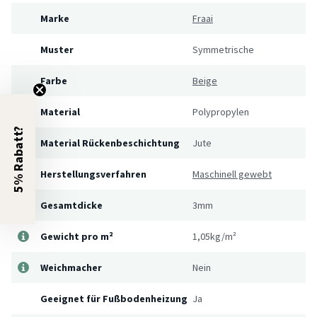
Marke
Fraai
Muster
Symmetrische
Farbe
Beige
Material
Polypropylen
5% Rabatt?
Material Rückenbeschichtung
Jute
Herstellungsverfahren
Maschinell gewebt
Gesamtdicke
3mm
Gewicht pro m²
1,05kg/m²
Weichmacher
Nein
Geeignet für Fußbodenheizung
Ja