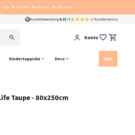
Tage
16
Stunden
18
Minuten
17
Sekunden
Kundenbewertung
4.22
/ 5
Kundenservice
Konto
Kinderteppiche
Deco
SALE
 Life Taupe - 80x250cm