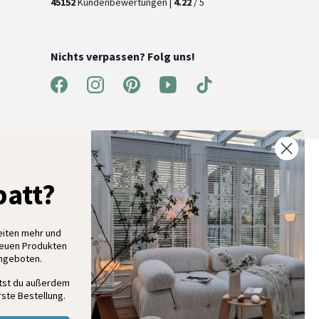
45152
Kundenbewertungen |
4.22
/ 5
Nichts verpassen? Folg uns!
% Rabatt auf deine erste Bestellung
att?
elde dich für unseren Newsletter an und entdecke neue
ollektionen, Angebote und Wohnideen als Erstes
eiten mehr und
neuen Produkten
Angeboten.
Anmelden
ltst du außerdem
ste Bestellung.