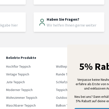
Haben Sie Fragen?
ckgabe hier
Wir helfen Ihnen gerne weiter
Beliebte Produkte
5
5% Rab
M
Hochflor Teppich
Wollteppich
K
Vintage Teppich
Runde Teppich
Verpasse keine Neuh
Jute Teppich
Schlafzimmer Teppich
erfahre als Erste von 
und exklusiven 
Moderner Teppich
Teppich Outlet
Neu bei uns? Dann erhä
Wohnzimmer Teppich
Outdoor Teppich
5% Rabatt auf deine er
Waschbarer Teppich
Balkon Teppich