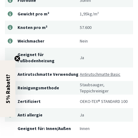
Florhöhe
30mm
Gewicht pro m²
1,95kg/m²
Knoten pro m²
57.600
Weichmacher
Nein
Geeignet für
Ja
Fußbodenheizung
Antirutschmatte Verwendung
Antirutschmatte Basic
5% Rabatt?
Staubsauger,
Reinigungsmethode
Teppichreiniger
Zertifiziert
OEKO-TEX® STANDARD 100
Anti allergie
Ja
Geeignet für: Innen/Außen
Innen