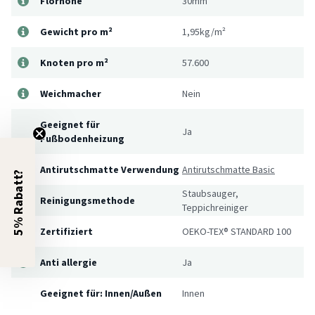
Florhöhe
30mm
Gewicht pro m²
1,95kg/m²
Knoten pro m²
57.600
Weichmacher
Nein
Geeignet für
Ja
Fußbodenheizung
Antirutschmatte Verwendung
Antirutschmatte Basic
5% Rabatt?
Staubsauger,
Reinigungsmethode
Teppichreiniger
Zertifiziert
OEKO-TEX® STANDARD 100
Anti allergie
Ja
Geeignet für: Innen/Außen
Innen