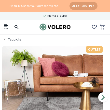
Bis zu 40% Rabatt auf Outdoorteppiche
JETZT SHOPPEN
Klarna & Paypal
menu
Teppiche
OUTLET