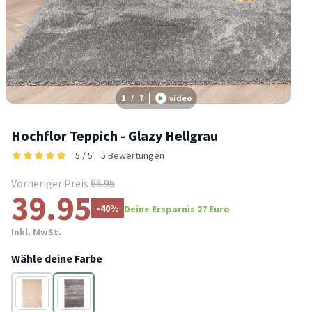
1
/
7
video
Hochflor Teppich - Glazy Hellgrau
5 / 5
5 Bewertungen
Vorheriger Preis
66.95
39.95
-40%
Deine Ersparnis 27 Euro
Inkl. MwSt.
Wähle deine Farbe