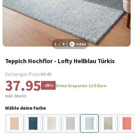
1
/
8
video
Teppich Hochflor - Lofty Hellblau Türkis
Vorheriger Preis
50.45
37.95
-25%
Deine Ersparnis 12.5 Euro
Inkl. MwSt.
Wähle deine Farbe
Beige
Blau
Creme
Grau
Blau
Mint
Rosa