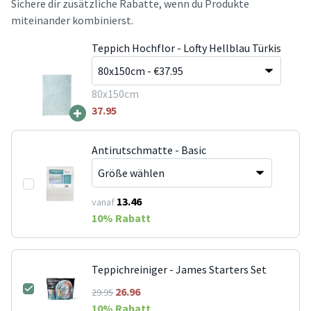
Sichere dir zusätzliche Rabatte, wenn du Produkte
miteinander kombinierst.
Teppich Hochflor - Lofty Hellblau Türkis
80x150cm
+
37.95
Antirutschmatte - Basic
13.46
vanaf
10
% Rabatt
Teppichreiniger - James Starters Set
26.96
29.95
10
% Rabatt