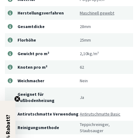
Herstellungsverfahren
Maschinell gewebt
Gesamtdicke
28mm
Florhöhe
25mm
Gewicht pro m²
2,10kg/m²
Knoten pro m²
62
Weichmacher
Nein
Geeignet für
Ja
Fußbodenheizung
Antirutschmatte Verwendung
Antirutschmatte Basic
5% Rabatt?
Teppichreiniger,
Reinigungsmethode
Staubsauger