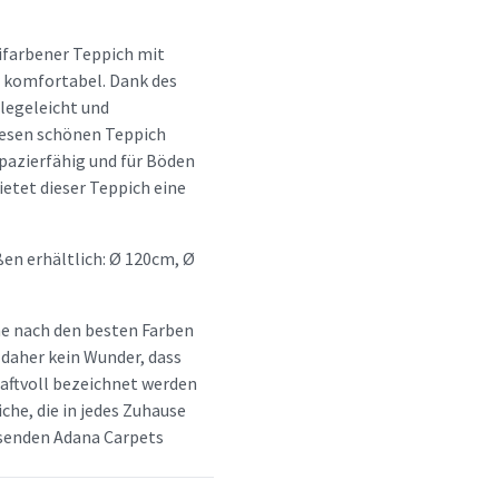
nifarbener Teppich mit
r komfortabel. Dank des
legeleicht und
esen schönen Teppich
apazierfähig und für Böden
etet dieser Teppich eine
ßen erhältlich: Ø 120cm, Ø
he nach den besten Farben
 daher kein Wunder, dass
aftvoll bezeichnet werden
che, die in jedes Zuhause
assenden Adana Carpets