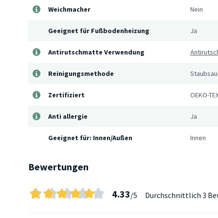
Weichmacher
Nein
Geeignet für Fußbodenheizung
Ja
Antirutschmatte Verwendung
Antirutsc
Reinigungsmethode
Staubsaug
Zertifiziert
OEKO-TEX
Anti allergie
Ja
Geeignet für: Innen/Außen
Innen
Bewertungen
4.33
/5
Durchschnittlich
3 Be