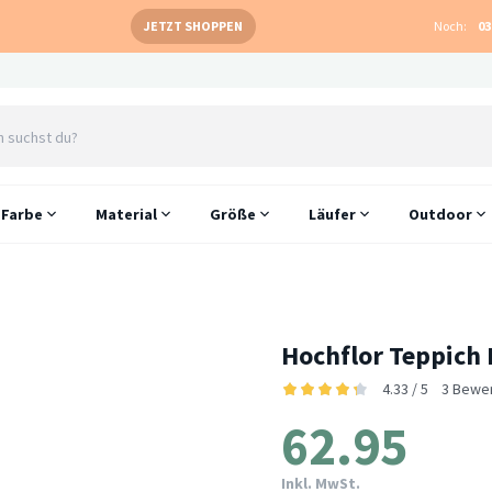
JETZT SHOPPEN
Noch:
03
Farbe
Material
Größe
Läufer
Outdoor
Hochflor Teppich 
4.33 / 5
3 Bewe
62.95
Inkl. MwSt.