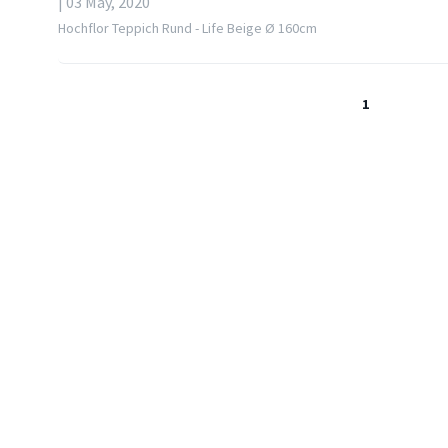
| 03 May, 2020
Hochflor Teppich Rund - Life Beige Ø 160cm
1