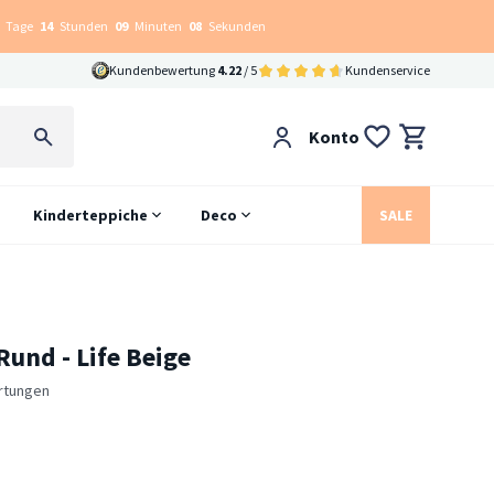
Tage
14
Stunden
09
Minuten
07
Sekunden
Kundenbewertung
4.22
/ 5
Kundenservice
Konto
Kinderteppiche
Deco
SALE
Rund - Life Beige
rtungen