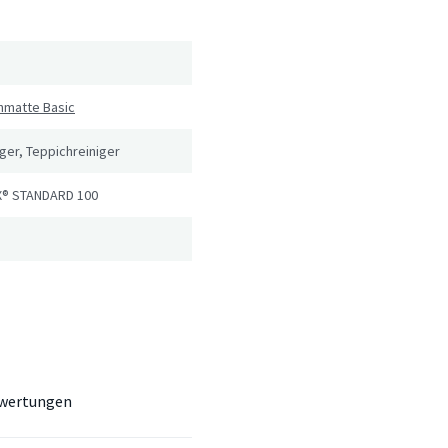
hmatte Basic
er, Teppichreiniger
® STANDARD 100
wertungen