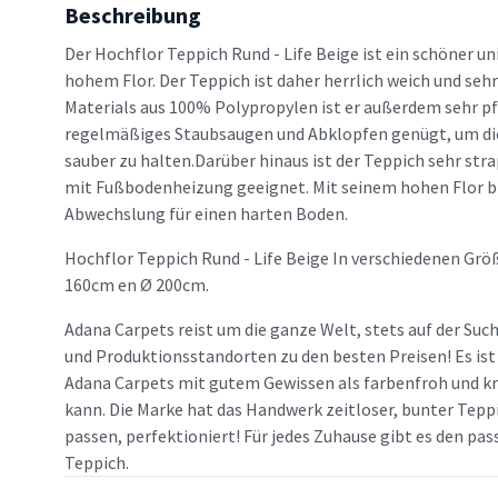
Beschreibung
Der Hochflor Teppich Rund - Life Beige ist ein schöner u
hohem Flor. Der Teppich ist daher herrlich weich und seh
Materials aus 100% Polypropylen ist er außerdem sehr pf
regelmäßiges Staubsaugen und Abklopfen genügt, um di
sauber zu halten.Darüber hinaus ist der Teppich sehr str
mit Fußbodenheizung geeignet. Mit seinem hohen Flor bi
Abwechslung für einen harten Boden.
Hochflor Teppich Rund - Life Beige In verschiedenen Grö
160cm en Ø 200cm.
Adana Carpets reist um die ganze Welt, stets auf der Suc
und Produktionsstandorten zu den besten Preisen! Es ist
Adana Carpets mit gutem Gewissen als farbenfroh und kr
kann. Die Marke hat das Handwerk zeitloser, bunter Teppi
passen, perfektioniert! Für jedes Zuhause gibt es den p
Teppich.