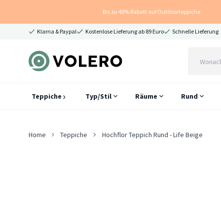
Bis zu 40% Rabatt auf Outdoorteppiche
Klarna & Paypal
Kostenlose Lieferung ab 89 Euro
Schnelle Lieferung
Teppiche
Typ/Stil
Räume
Rund
Home
Teppiche
Hochflor Teppich Rund - Life Beige