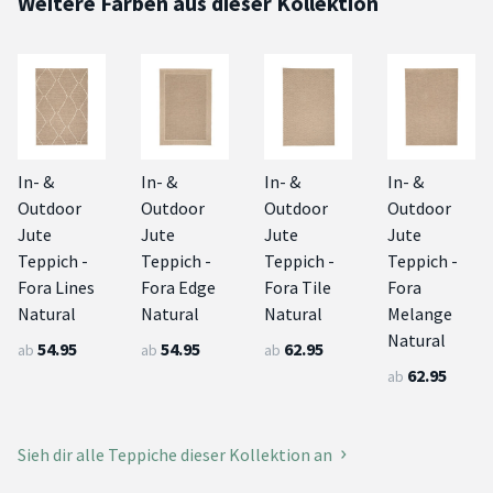
Weitere Farben aus dieser Kollektion
In- &
In- &
In- &
In- &
Outdoor
Outdoor
Outdoor
Outdoor
Jute
Jute
Jute
Jute
Teppich -
Teppich -
Teppich -
Teppich -
Fora Lines
Fora Edge
Fora Tile
Fora
Natural
Natural
Natural
Melange
Natural
54.95
54.95
62.95
ab
ab
ab
62.95
ab
Sieh dir alle Teppiche dieser Kollektion an