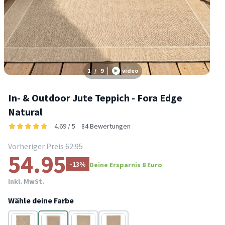
1
/
9
video
In- & Outdoor Jute Teppich - Fora Edge
Natural
4.69 / 5
84 Bewertungen
Vorheriger Preis
62.95
54.95
-13%
Deine Ersparnis 8 Euro
Inkl. MwSt.
Wähle deine Farbe