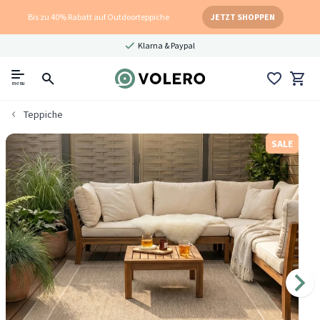
Bis zu 40% Rabatt auf Outdoorteppiche
JETZT SHOPPEN
Klarna & Paypal
menu
Teppiche
SALE