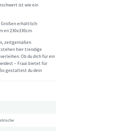
schwert ist wie ein
 Größen erhältlich:
m en 230x330cm.
hen, zeitgemäßen
tstehen hier trendige
erleihen. Ob du dich für ein
idest – Fraai bietet für
So gestaltest du dein
trische