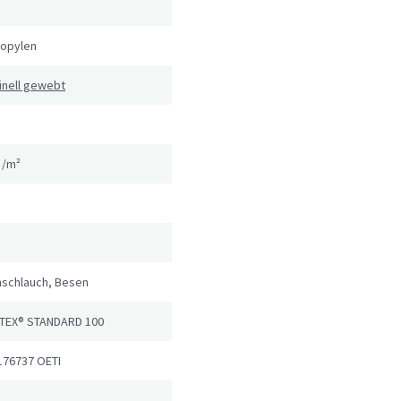
ropylen
inell gewebt
g/m²
nschlauch, Besen
TEX® STANDARD 100
176737 OETI