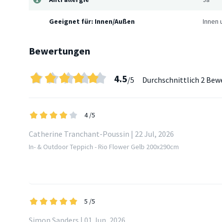
Geeignet für: Innen/Außen
Innen
Bewertungen
4.5
/5
Durchschnittlich
2 Bew
4
/5
Catherine Tranchant-Poussin | 22 Jul, 2026
In- & Outdoor Teppich - Rio Flower Gelb 200x290cm
5
/5
Simon Sanders | 01 Jun, 2026