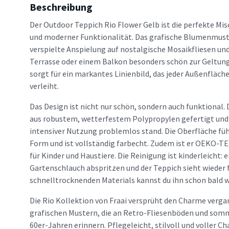
Beschreibung
Der Outdoor Teppich Rio Flower Gelb ist die perfekte M
und moderner Funktionalität. Das grafische Blumenmuste
verspielte Anspielung auf nostalgische Mosaikfliesen u
Terrasse oder einem Balkon besonders schön zur Geltung
sorgt für ein markantes Linienbild, das jeder Außenfläch
verleiht.
Das Design ist nicht nur schön, sondern auch funktional.
aus robustem, wetterfestem Polypropylen gefertigt und
intensiver Nutzung problemlos stand. Die Oberfläche fühl
Form und ist vollständig farbecht. Zudem ist er OEKO-TEX®
für Kinder und Haustiere. Die Reinigung ist kinderleicht:
Gartenschlauch abspritzen und der Teppich sieht wieder f
schnelltrocknenden Materials kannst du ihn schon bald 
Die Rio Kollektion von Fraai versprüht den Charme verga
grafischen Mustern, die an Retro-Fliesenböden und somm
60er-Jahren erinnern. Pflegeleicht, stilvoll und voller Cha