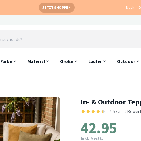
JETZT SHOPPEN
Noch:
0
Farbe
Material
Größe
Läufer
Outdoor
In- & Outdoor Tep
4.5 / 5
2 Bewer
42.95
Inkl. MwSt.