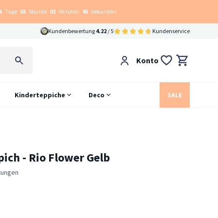
5
Tage
01
Stunde
02
Minuten
44
Sekunden
Kundenbewertung
4.22
/ 5
Kundenservice
Konto
Kinderteppiche
Deco
SALE
pich - Rio Flower Gelb
tungen