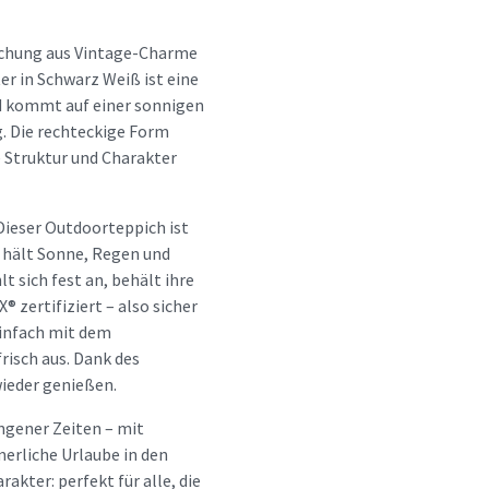
ischung aus Vintage-Charme
r in Schwarz Weiß ist eine
nd kommt auf einer sonnigen
. Die rechteckige Form
e Struktur und Charakter
 Dieser Outdoorteppich ist
 hält Sonne, Regen und
t sich fest an, behält ihre
 zertifiziert – also sicher
 einfach mit dem
risch aus. Dank des
wieder genießen.
ngener Zeiten – mit
erliche Urlaube in den
rakter: perfekt für alle, die