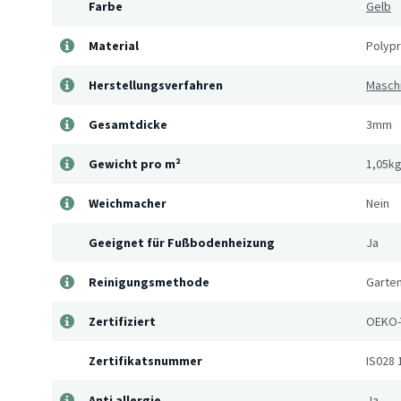
Farbe
Gelb
Material
Polyp
Herstellungsverfahren
Masch
Gesamtdicke
3mm
Gewicht pro m²
1,05k
Weichmacher
Nein
Geeignet für Fußbodenheizung
Ja
Reinigungsmethode
Garte
Zertifiziert
OEKO-
Zertifikatsnummer
IS028 
Anti allergie
Ja