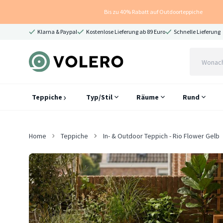
Bis zu 40% Rabatt auf Outdoorteppiche
Klarna & Paypal
Kostenlose Lieferung ab 89 Euro
Schnelle Lieferung
Teppiche
Typ/Stil
Räume
Rund
Home
Teppiche
In- & Outdoor Teppich - Rio Flower Gelb