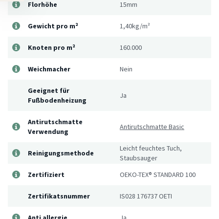
Florhöhe
15mm
Gewicht pro m²
1,40kg/m²
Knoten pro m²
160.000
Weichmacher
Nein
Geeignet für
Ja
Fußbodenheizung
Antirutschmatte
Antirutschmatte Basic
Verwendung
Leicht feuchtes Tuch,
Reinigungsmethode
Staubsauger
Zertifiziert
OEKO-TEX® STANDARD 100
Zertifikatsnummer
IS028 176737 OETI
Anti allergie
Ja