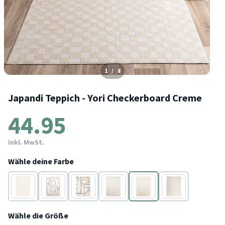
1
/
8
Japandi Teppich - Yori Checkerboard Creme
44.95
Inkl. MwSt.
Wähle deine Farbe
Creme
Creme
Creme
Creme
Creme
Creme
Wähle die Größe