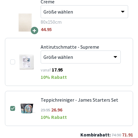
Creme
80x150cm
+
44.95
Antirutschmatte - Supreme
17.95
vanaf
10
% Rabatt
Teppichreiniger - James Starters Set
26.96
29.95
10
% Rabatt
Kombirabatt:
71.91
74.90