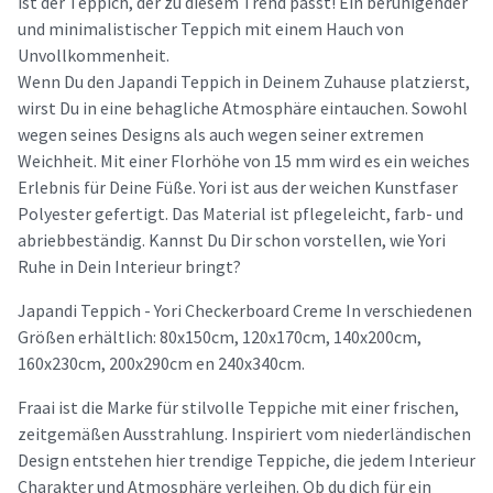
ist der Teppich, der zu diesem Trend passt! Ein beruhigender
und minimalistischer Teppich mit einem Hauch von
Unvollkommenheit.
Wenn Du den Japandi Teppich in Deinem Zuhause platzierst,
wirst Du in eine behagliche Atmosphäre eintauchen. Sowohl
wegen seines Designs als auch wegen seiner extremen
Weichheit. Mit einer Florhöhe von 15 mm wird es ein weiches
Erlebnis für Deine Füße. Yori ist aus der weichen Kunstfaser
Polyester gefertigt. Das Material ist pflegeleicht, farb- und
abriebbeständig. Kannst Du Dir schon vorstellen, wie Yori
Ruhe in Dein Interieur bringt?
Japandi Teppich - Yori Checkerboard Creme In verschiedenen
Größen erhältlich: 80x150cm, 120x170cm, 140x200cm,
160x230cm, 200x290cm en 240x340cm.
Fraai ist die Marke für stilvolle Teppiche mit einer frischen,
zeitgemäßen Ausstrahlung. Inspiriert vom niederländischen
Design entstehen hier trendige Teppiche, die jedem Interieur
Charakter und Atmosphäre verleihen. Ob du dich für ein