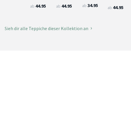
34.95
ab
44.95
44.95
ab
ab
44.95
ab
Sieh dir alle Teppiche dieser Kollektion an