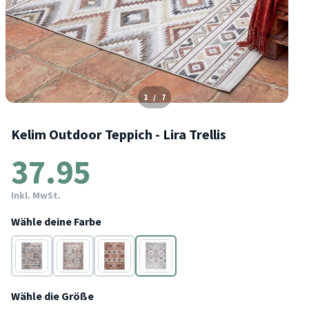
1
/
7
Kelim Outdoor Teppich - Lira Trellis
37.95
Inkl. MwSt.
Wähle deine Farbe
Bunt
Bunt
Bunt
Bunt
Wähle die Größe