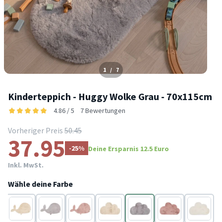
1
/
7
Kinderteppich - Huggy Wolke Grau - 70x115cm
4.86 / 5
7 Bewertungen
Vorheriger Preis
50.45
37.95
-25%
Deine Ersparnis 12.5 Euro
Inkl. MwSt.
Wähle deine Farbe