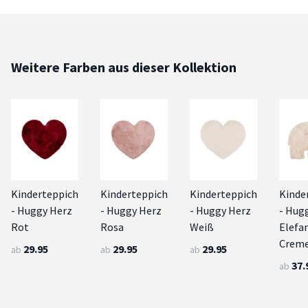
Weitere Farben aus dieser Kollektion
Kinderteppich
Kinderteppich
Kinderteppich
Kinde
- Huggy Herz
- Huggy Herz
- Huggy Herz
- Hug
Rot
Rosa
Weiß
Elefa
Crem
29.95
29.95
29.95
ab
ab
ab
37.
ab