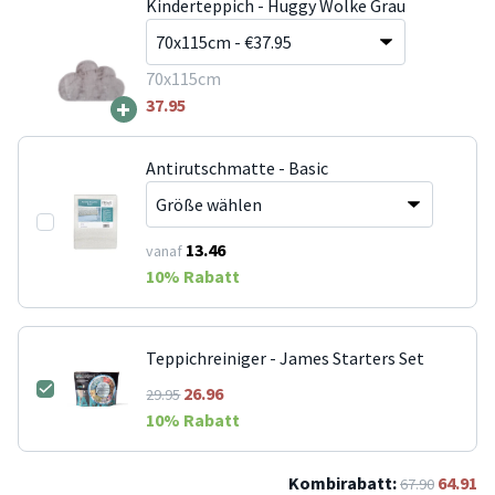
Kinderteppich - Huggy Wolke Grau
70x115cm
+
37.95
Antirutschmatte - Basic
13.46
vanaf
10
% Rabatt
Teppichreiniger - James Starters Set
26.96
29.95
10
% Rabatt
Kombirabatt:
64.91
67.90