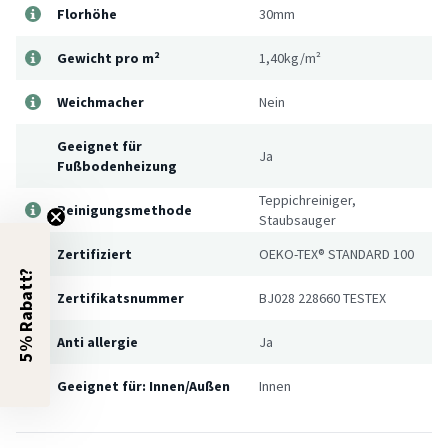
Florhöhe
30mm
Gewicht pro m²
1,40kg/m²
Weichmacher
Nein
Geeignet für
Ja
Fußbodenheizung
Teppichreiniger,
Reinigungsmethode
Staubsauger
Zertifiziert
OEKO-TEX® STANDARD 100
5% Rabatt?
Zertifikatsnummer
BJ028 228660 TESTEX
Anti allergie
Ja
Geeignet für: Innen/Außen
Innen