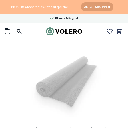
Bis zu 40% Rabatt auf Outdoorteppiche
JETZT SHOPPEN
Klarna & Paypal
menu