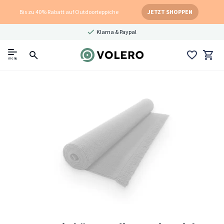
Bis zu 40% Rabatt auf Outdoorteppiche
JETZT SHOPPEN
Klarna & Paypal
menu