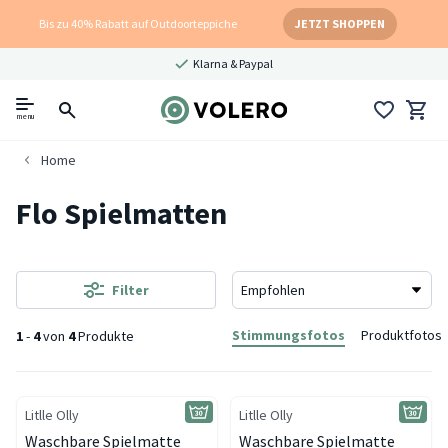
Bis zu 40% Rabatt auf Outdoorteppiche
JETZT SHOPPEN
Klarna & Paypal
menu
Home
Flo Spielmatten
Filter
Stimmungsfotos
Produktfotos
1
-
4
von
4
Produkte
Litlle Olly
Litlle Olly
Waschbare Spielmatte
Waschbare Spielmatte