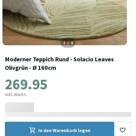
1
/
6
Moderner Teppich Rund - Solacio Leaves
Olivgrün - Ø 160cm
269.95
Inkl. MwSt.
In den Warenkorb legen