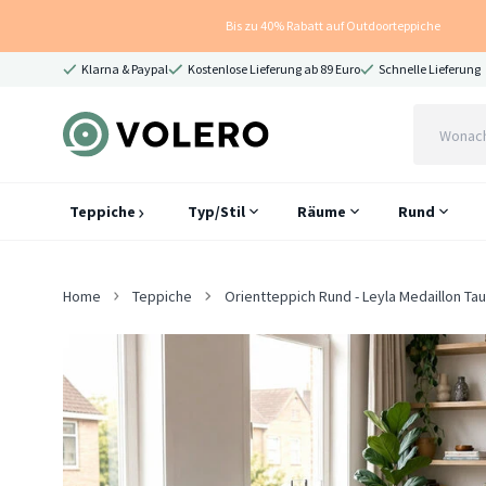
Bis zu 40% Rabatt auf Outdoorteppiche
Klarna & Paypal
Kostenlose Lieferung ab 89 Euro
Schnelle Lieferung
Teppiche
Typ/Stil
Räume
Rund
Home
Teppiche
Orientteppich Rund - Leyla Medaillon Ta