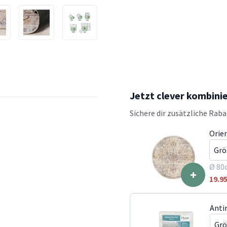
Jetzt clever kombini
Sichere dir zusätzliche Rab
Orie
Ø 80
+
19.9
Anti