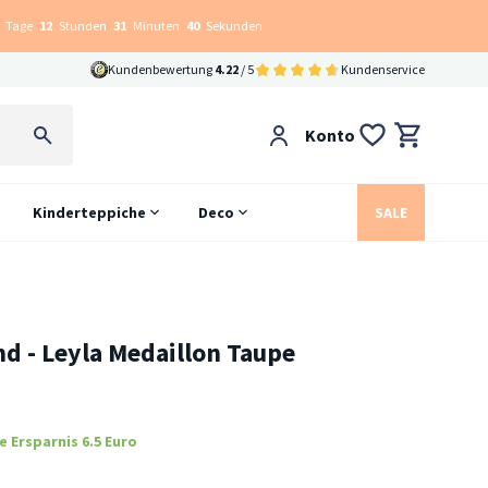
Tage
12
Stunden
31
Minuten
39
Sekunden
Kundenbewertung
4.22
/ 5
Kundenservice
Konto
Kinderteppiche
Deco
SALE
d - Leyla Medaillon Taupe
e Ersparnis 6.5 Euro