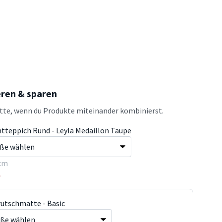
eren & sparen
atte, wenn du Produkte miteinander kombinierst.
ntteppich Rund - Leyla Medaillon Taupe
cm
5
rutschmatte - Basic