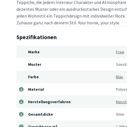
Teppiche, die jedem Interieur Charakter und Atmosphäre v
dezentes Muster oder ein ausdrucksstarkes Design entsche
jeden Wohnstil ein Teppichdesign mit individueller Note. 
Zuhause ganz nach deinem Stil. Your home, your style.
Spezifikationen
Marke
Fraai
Muster
Sonst
Farbe
Blau
Material
Polye
Herstellungsverfahren
Masch
Gesamtdicke
5mm
Gewicht pro m²
1,00k