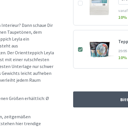
vanaf
10
% 
 Interieur? Dann schaue Dir
einen Taupetönen, dem
ppich Leyla ein
Tepp
esteht aus
29.95
gen. Der Orientteppich Leyla
10
% 
st mit einer rutschfesten
festen Unterlage nur schwer
s Gewichts leicht aufheben
d verleiht jedem Raum
enen Größen erhältlich: Ø
Bit
hen, zeitgemäßen
tstehen hier trendige