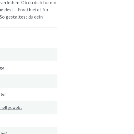
erleihen. Ob du dich für ein
idest – Fraai bietet für
So gestaltest du dein
ige
ster
inell gewebt
g/m²