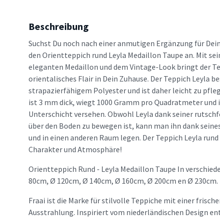
Beschreibung
Suchst Du noch nach einer anmutigen Ergänzung für Dein
den Orientteppich rund Leyla Medaillon Taupe an. Mit s
eleganten Medaillon und dem Vintage-Look bringt der Te
orientalisches Flair in Dein Zuhause. Der Teppich Leyla b
strapazierfähigem Polyester und ist daher leicht zu pfle
ist 3 mm dick, wiegt 1000 Gramm pro Quadratmeter und i
Unterschicht versehen. Obwohl Leyla dank seiner rutsch
über den Boden zu bewegen ist, kann man ihn dank seine
und in einen anderen Raum legen. Der Teppich Leyla run
Charakter und Atmosphäre!
Orientteppich Rund - Leyla Medaillon Taupe In verschied
80cm, Ø 120cm, Ø 140cm, Ø 160cm, Ø 200cm en Ø 230cm.
Fraai ist die Marke für stilvolle Teppiche mit einer frisc
Ausstrahlung. Inspiriert vom niederländischen Design en