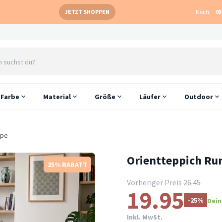
JETZT SHOPPEN
Noch:
05
Farbe
Material
Größe
Läufer
Outdoor
upe
Orientteppich Run
25% RABATT
Vorheriger Preis
26.45
19.95
-25%
Dein
Inkl. MwSt.