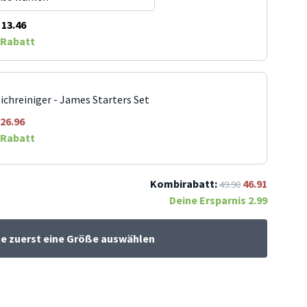
13.46
Rabatt
ichreiniger - James Starters Set
26.96
Rabatt
Kombirabatt:
46.91
49.90
Deine Ersparnis
2.99
te zuerst eine Größe auswählen