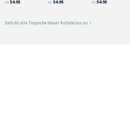
54.95
54.95
54.95
ab
ab
ab
Sieh dir alle Teppiche dieser Kollektion an