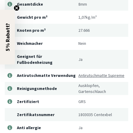
Gesamtdicke
8mm
Gewicht pro m²
1,07kg/m²
5% Rabatt?
Knoten pro m²
27.666
Weichmacher
Nein
Geeignet für
Ja
Fußbodenheizung
Antirutschmatte Verwendung
Antirutschmatte Supreme
Ausklopfen,
Reinigungsmethode
Gartenschlauch
Zertifiziert
GRS
Zertifikatsnummer
1803035 Centexbel
Anti allergie
Ja