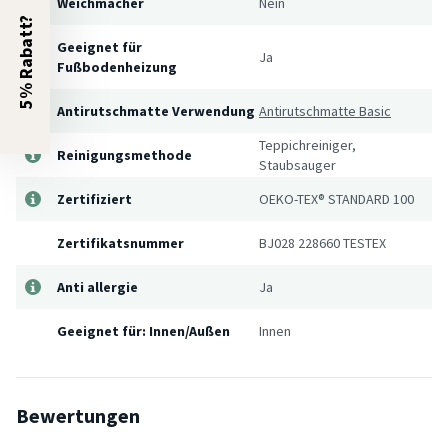
Weichmacher
Nein
5% Rabatt?
Geeignet für
Ja
Fußbodenheizung
Antirutschmatte Verwendung
Antirutschmatte Basic
Teppichreiniger,
Reinigungsmethode
Staubsauger
Zertifiziert
OEKO-TEX® STANDARD 100
Zertifikatsnummer
BJ028 228660 TESTEX
Anti allergie
Ja
Geeignet für: Innen/Außen
Innen
Bewertungen