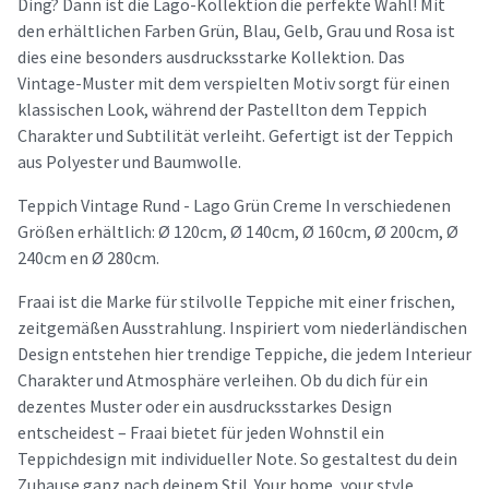
Ding? Dann ist die Lago-Kollektion die perfekte Wahl! Mit
den erhältlichen Farben Grün, Blau, Gelb, Grau und Rosa ist
dies eine besonders ausdrucksstarke Kollektion. Das
Vintage-Muster mit dem verspielten Motiv sorgt für einen
klassischen Look, während der Pastellton dem Teppich
Charakter und Subtilität verleiht. Gefertigt ist der Teppich
aus Polyester und Baumwolle.
Teppich Vintage Rund - Lago Grün Creme In verschiedenen
Größen erhältlich: Ø 120cm, Ø 140cm, Ø 160cm, Ø 200cm, Ø
240cm en Ø 280cm.
Fraai ist die Marke für stilvolle Teppiche mit einer frischen,
zeitgemäßen Ausstrahlung. Inspiriert vom niederländischen
Design entstehen hier trendige Teppiche, die jedem Interieur
Charakter und Atmosphäre verleihen. Ob du dich für ein
dezentes Muster oder ein ausdrucksstarkes Design
entscheidest – Fraai bietet für jeden Wohnstil ein
Teppichdesign mit individueller Note. So gestaltest du dein
Zuhause ganz nach deinem Stil. Your home, your style.