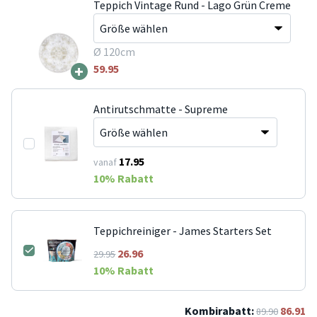
Teppich Vintage Rund - Lago Grün Creme
Ø 120cm
+
59.95
Antirutschmatte - Supreme
17.95
vanaf
10
% Rabatt
Teppichreiniger - James Starters Set
26.96
29.95
10
% Rabatt
Kombirabatt:
86.91
89.90