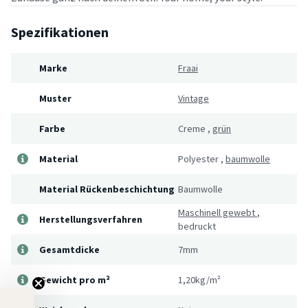
Spezifikationen
Marke
Fraai
Muster
Vintage
Farbe
Creme
,
grün
Material
Polyester
,
baumwolle
Material Rückenbeschichtung
Baumwolle
Maschinell gewebt
,
Herstellungsverfahren
bedruckt
Gesamtdicke
7mm
Gewicht pro m²
1,20kg/m²