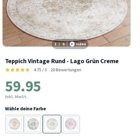
1
/
6
video
Teppich Vintage Rund - Lago Grün Creme
4.75 / 5
20 Bewertungen
59.95
Inkl. MwSt.
Wähle deine Farbe
Gelb
Grau
Grün
Rosa