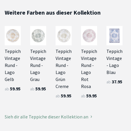
Weitere Farben aus dieser Kollektion
Teppich
Teppich
Teppich
Teppich
Teppich
Vintage
Vintage
Vintage
Vintage
Vintage
Rund -
Rund -
Rund -
Rund -
- Lago
Lago
Lago
Lago
Lago
Blau
Gelb
Grau
Grün
Rot
37.95
ab
Creme
Rosa
59.95
59.95
ab
ab
59.95
59.95
ab
ab
Sieh dir alle Teppiche dieser Kollektion an