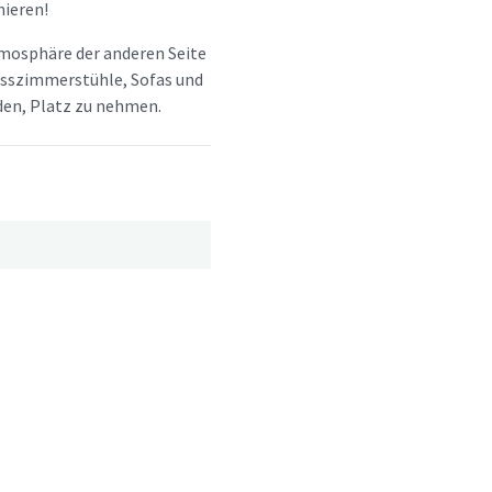
ieren!
tmosphäre der anderen Seite
 Esszimmerstühle, Sofas und
aden, Platz zu nehmen.