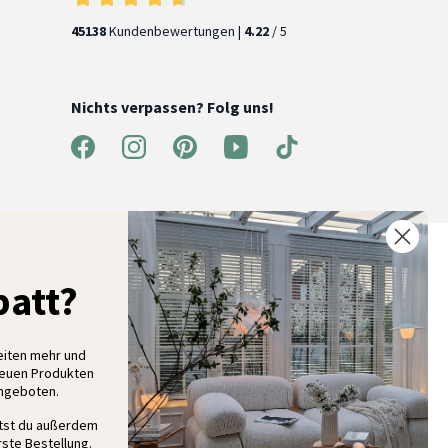
45138
Kundenbewertungen |
4.22
/ 5
Nichts verpassen? Folg uns!
% Rabatt auf deine erste Bestellung
att?
elde dich für unseren Newsletter an und entdecke neue
ollektionen, Angebote und Wohnideen als Erstes
eiten mehr und
neuen Produkten
Angeboten.
Anmelden
ltst du außerdem
ste Bestellung.