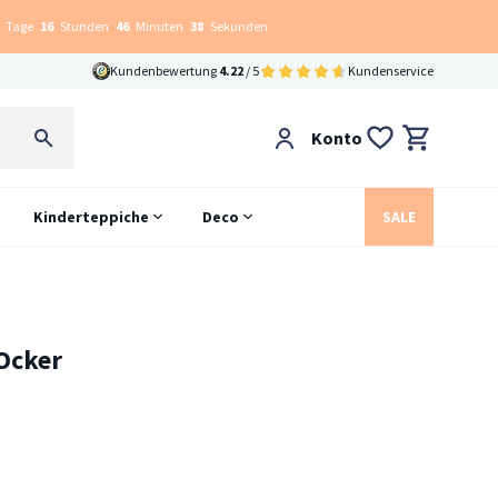
Tage
16
Stunden
46
Minuten
37
Sekunden
Kundenbewertung
4.22
/ 5
Kundenservice
Konto
Kinderteppiche
Deco
SALE
Ocker