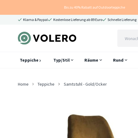
Bis zu 40% Rabatt auf Outdoorteppiche
Klarna & Paypal
Kostenlose Lieferung ab 89 Euro
Schnelle Lieferung
Teppiche
Typ/Stil
Räume
Rund
Home
Teppiche
Samtstuhl - Gold/Ocker