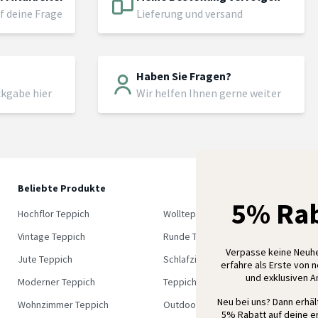
f deine Frage
Lieferung und versand
Haben Sie Fragen?
ckgabe hier
Wir helfen Ihnen gerne weiter
Beliebte Produkte
5
5% Rab
M
Hochflor Teppich
Wollteppich
K
Vintage Teppich
Runde Teppich
Verpasse keine Neuh
Jute Teppich
Schlafzimmer Teppich
erfahre als Erste von 
und exklusiven 
Moderner Teppich
Teppich Outlet
Neu bei uns? Dann erhä
Wohnzimmer Teppich
Outdoor Teppich
5% Rabatt auf deine er