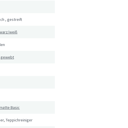
sch
,
gestreift
warz/weiß
len
l gewebt
matte Basic
er, Teppichreiniger