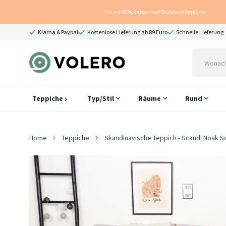
Bis zu 40% Rabatt auf Outdoorteppiche
Klarna & Paypal
Kostenlose Lieferung ab 89 Euro
Schnelle Lieferung
Teppiche
Typ/Stil
Räume
Rund
Home
Teppiche
Skandinavische Teppich - Scandi Noak 