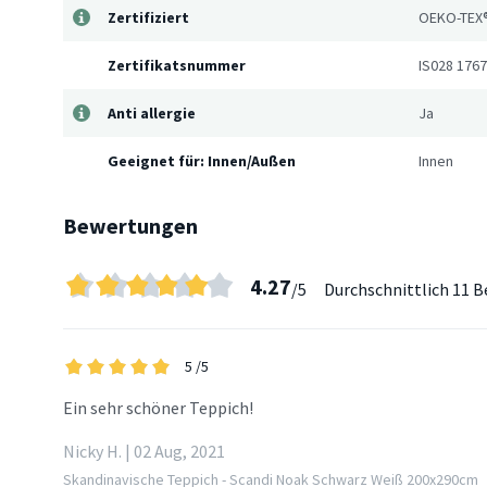
Zertifiziert
OEKO-TEX
Zertifikatsnummer
IS028 1767
Anti allergie
Ja
Geeignet für: Innen/Außen
Innen
Bewertungen
4.27
/5
Durchschnittlich
11 B
5
/5
Ein sehr schöner Teppich!
Nicky H. | 02 Aug, 2021
Skandinavische Teppich - Scandi Noak Schwarz Weiß 200x290cm