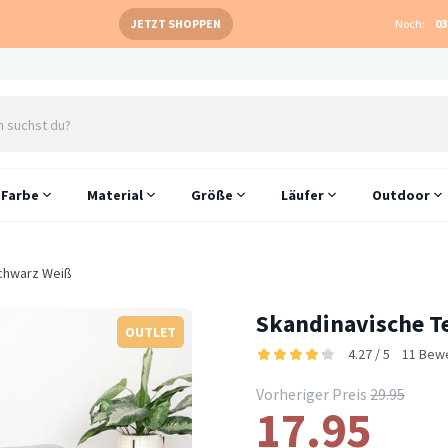
JETZT SHOPPEN
Noch:
03
Farbe
Material
Größe
Läufer
Outdoor
Schwarz Weiß
Skandinavische T
OUTLET
4.27 / 5
11 Bew
Vorheriger Preis
29.95
17.95