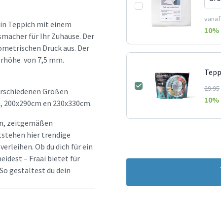
vanaf
ein Teppich mit einem
10
% 
macher für Ihr Zuhause. Der
ometrischen Druck aus. Der
orhöhe von 7,5 mm.
Tepp
29.95
verschiedenen Größen
10
% 
m, 200x290cm en 230x330cm.
hen, zeitgemäßen
tstehen hier trendige
erleihen. Ob du dich für ein
idest – Fraai bietet für
So gestaltest du dein