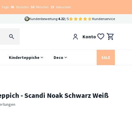
Tage
05
Stunden
50
Minuten
22
Sekunden
Kundenbewertung
4.22
/ 5
Kundenservice
Konto
Kinderteppiche
Deco
SALE
eppich - Scandi Noak Schwarz Weiß
ertungen