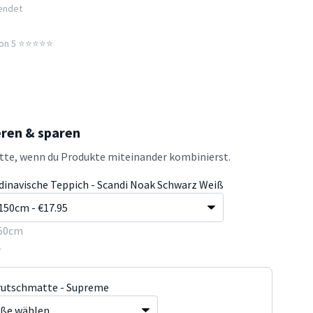
sendet
n 5 ⭐️⭐️⭐️⭐️⭐️
eren & sparen
atte, wenn du Produkte miteinander kombinierst.
dinavische Teppich - Scandi Noak Schwarz Weiß
50cm
5
rutschmatte - Supreme