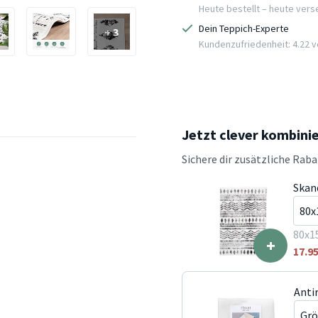
Heute bestellt – heute ver
Dein Teppich-Experte
+ 3
Kundenzufriedenheit: 4.22 vo
Jetzt clever kombini
Sichere dir zusätzliche Rab
Skan
80x1
+
17.9
Anti