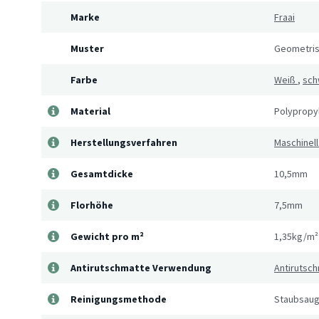
Marke
Fraai
Muster
Geometri
Farbe
Weiß
,
sch
Material
Polypropy
Herstellungsverfahren
Maschinel
Gesamtdicke
10,5mm
Florhöhe
7,5mm
Gewicht pro m²
1,35kg/m²
Antirutschmatte Verwendung
Antirutsch
Reinigungsmethode
Staubsaug