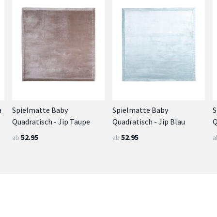
a
Spielmatte Baby
Spielmatte Baby
S
Quadratisch - Jip Taupe
Quadratisch - Jip Blau
Q
52.95
52.95
ab
ab
a