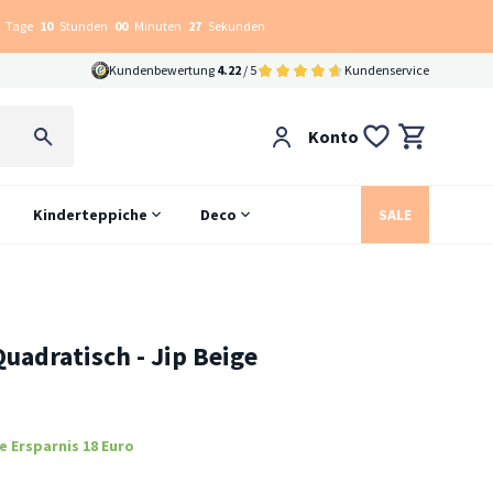
Tage
10
Stunden
00
Minuten
26
Sekunden
Kundenbewertung
4.22
/ 5
Kundenservice
Konto
Kinderteppiche
Deco
SALE
uadratisch - Jip Beige
e Ersparnis 18 Euro