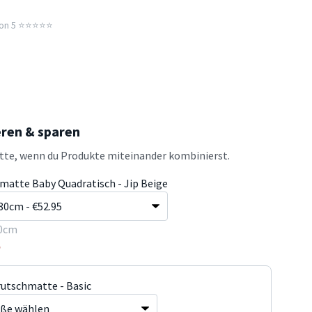
n 5 ⭐️⭐️⭐️⭐️⭐️
eren & sparen
atte, wenn du Produkte miteinander kombinierst.
lmatte Baby Quadratisch - Jip Beige
0cm
5
rutschmatte - Basic