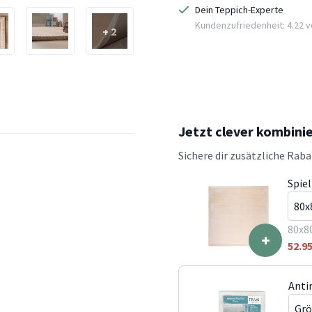
Dein Teppich-Experte
Kundenzufriedenheit: 4.22 vo
+ 2
Jetzt clever kombini
Sichere dir zusätzliche Rab
Spie
80x8
+
52.9
Anti