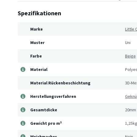
Spezifikationen
Marke
Little 
Muster
Uni
Farbe
Beige
Material
Polye
Material Rückenbeschichtung
3D-Me
Herstellungsverfahren
Geknü
Gesamtdicke
20mm
Gewicht pro m²
1,25k
Weichmacher
Nein