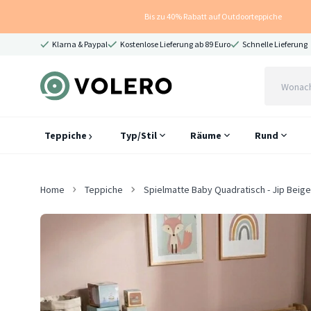
Bis zu 40% Rabatt auf Outdoorteppiche
Klarna & Paypal
Kostenlose Lieferung ab 89 Euro
Schnelle Lieferung
Teppiche
Typ/Stil
Räume
Rund
Home
Teppiche
Spielmatte Baby Quadratisch - Jip Beige