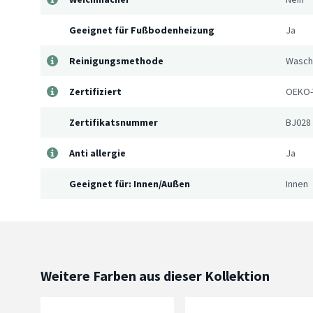
Geeignet für Fußbodenheizung
Ja
Reinigungsmethode
Waschb
Zertifiziert
OEKO-
Zertifikatsnummer
BJ028
Anti allergie
Ja
Geeignet für: Innen/Außen
Innen
Weitere Farben aus dieser Kollektion