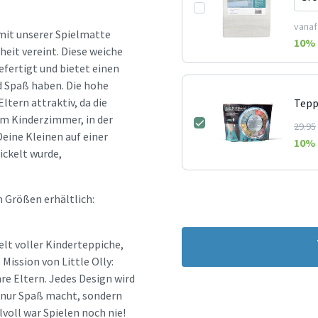
vanaf
mit unserer Spielmatte
10
% 
heit vereint. Diese weiche
fertigt und bietet einen
d Spaß haben. Die hohe
ltern attraktiv, da die
Tepp
im Kinderzimmer, in der
29.95
eine Kleinen auf einer
10
% 
ickelt wurde,
n Größen erhältlich:
elt voller Kinderteppiche,
ission von Little Olly:
re Eltern. Jedes Design wird
t nur Spaß macht, sondern
lvoll war Spielen noch nie!