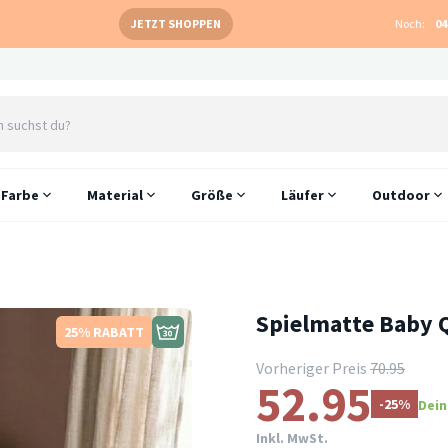
JETZT SHOPPEN
Noch:
04
Farbe
Material
Größe
Läufer
Outdoor
Spielmatte Baby Q
25% RABATT
Vorheriger Preis
70.95
52.95
-25%
Dein
Inkl. MwSt.