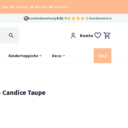
Tage
20
Stunden
26
Minuten
38
Sekunden
Kundenbewertung
4.22
/ 5
Kundenservice
Konto
Kinderteppiche
Deco
SALE
- Candice Taupe