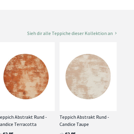
Sieh dir alle Teppiche dieser Kollektion an
eppich Abstrakt Rund -
Teppich Abstrakt Rund -
andice Terracotta
Candice Taupe
62.95
62.95
b
ab