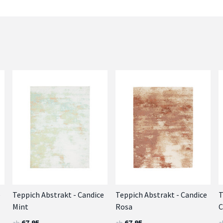
e
Teppich Abstrakt - Candice
Teppich Abstrakt - Candice
T
Mint
Rosa
C
67.95
67.95
ab
ab
a