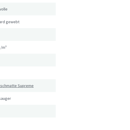
olle
ard gewebt
g/m²
utschmatte Supreme
sauger