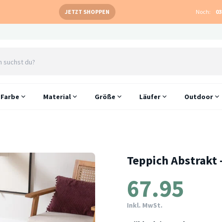
JETZT SHOPPEN
Noch:
03
Farbe
Material
Größe
Läufer
Outdoor
Teppich Abstrakt 
67.95
Inkl. MwSt.