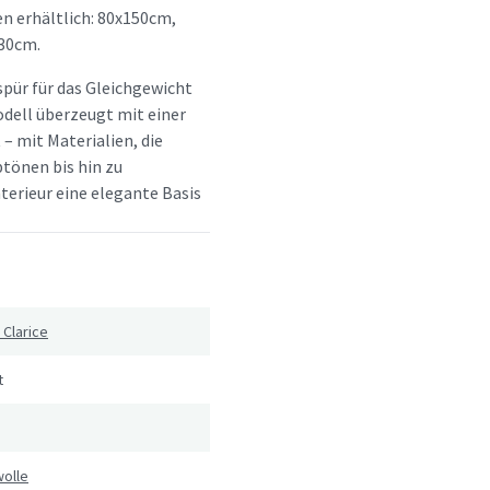
n erhältlich: 80x150cm,
30cm.
spür für das Gleichgewicht
dell überzeugt mit einer
 – mit Materialien, die
btönen bis hin zu
terieur eine elegante Basis
 Clarice
t
olle