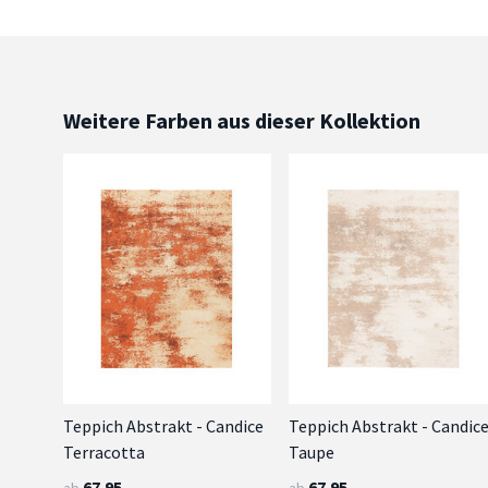
Weitere Farben aus dieser Kollektion
Teppich Abstrakt - Candice
Teppich Abstrakt - Candic
Terracotta
Taupe
67.95
67.95
ab
ab