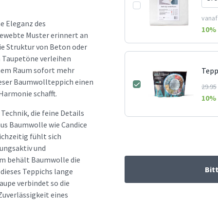
vanaf
he Eleganz des
10
% 
gewebte Muster erinnert an
ie Struktur von Beton oder
n Taupetöne verleihen
einem Raum sofort mehr
Tepp
ieser Baumwollteppich einen
29.95
 Harmonie schafft.
10
% 
echnik, die feine Details
 aus Baumwolle wie Candice
chzeitig fühlt sich
ungsaktiv und
dem behält Baumwolle die
Bit
dieses Teppichs lange
aupe verbindet so die
Zuverlässigkeit eines