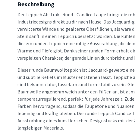
Beschreibung
Der Teppich Abstrakt Rund - Candice Taupe bringt die ro
Industriedesigns direkt zu dir nach Hause. Das Jacquard-
verwitterte Wände und gealterte Oberflächen, als wäre d
Stein sanft in einen Teppich übersetzt worden. Die kühle
diesem runden Teppich eine ruhige Ausstrahlung, die d
Wärme und Tiefe gibt. Dank seiner runden Form erhält d
verspielten Charakter, der gerade Linien durchbricht und
Dieser runde Baumwollteppich ist Jacquard-gewebt: eine T
und subtile Reliefs im Muster entstehen lässt. Teppiche
sind bekannt dafür, fusselarm und formstabil zu sein. Glei
Baumwolle angenehm weich unter den Füßen an, ist atm
temperaturregulierend, perfekt für jede Jahreszeit. Zu
Farben hervorragend, sodass die Taupetöne und Nuancen 
lebendig und kräftig bleiben. Der runde Teppich Candice T
Ausstrahlung eines künstlerischen Designstücks mit der 
langlebigen Materials.