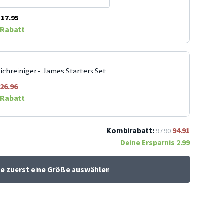
17.95
Rabatt
ichreiniger - James Starters Set
26.96
Rabatt
Kombirabatt:
94.91
97.90
Deine Ersparnis
2.99
te zuerst eine Größe auswählen