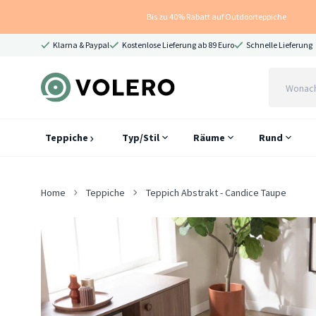
Bis zu 40% Rabatt auf Outdoorteppiche
Klarna & Paypal
Kostenlose Lieferung ab 89 Euro
Schnelle Lieferung
Teppiche
Typ/Stil
Räume
Rund
Home
Teppiche
Teppich Abstrakt - Candice Taupe