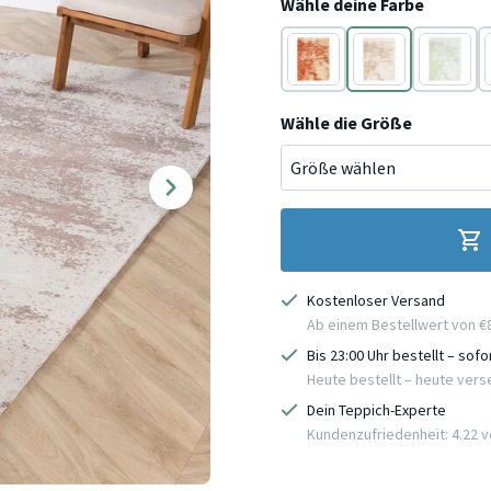
Wähle deine Farbe
Terracotta
Taupe
Mint
Wähle die Größe
Kostenloser Versand
Ab einem Bestellwert von €
Bis 23:00 Uhr bestellt – sof
Heute bestellt – heute ver
Dein Teppich-Experte
Kundenzufriedenheit: 4.22 vo