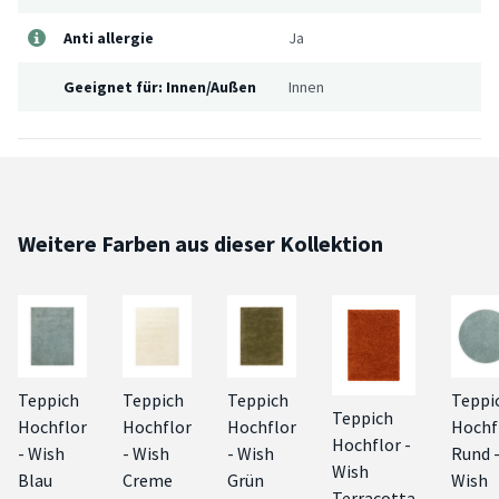
Anti allergie
Ja
Geeignet für: Innen/Außen
Innen
Weitere Farben aus dieser Kollektion
Teppich
Teppich
Teppich
Teppi
Teppich
Hochflor
Hochflor
Hochflor
Hochf
Hochflor -
- Wish
- Wish
- Wish
Rund 
Wish
Blau
Creme
Grün
Wish
Terracotta