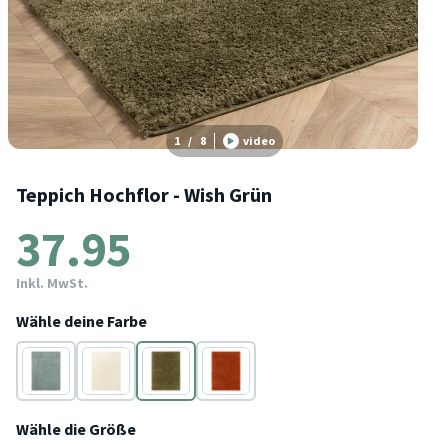
1
/
8
video
Teppich Hochflor - Wish Grün
37.95
Inkl. MwSt.
Wähle deine Farbe
Blau
Creme
Grün
Terracotta
Wähle die Größe