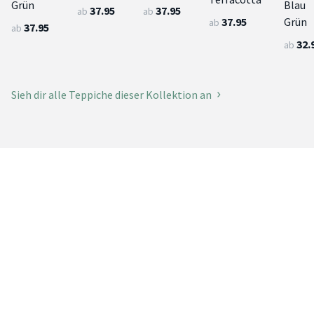
Grün
Blau
37.95
37.95
ab
ab
37.95
Grün
ab
37.95
ab
32.
ab
Sieh dir alle Teppiche dieser Kollektion an