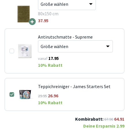
80x150 cm
+
37.95
Antirutschmatte - Supreme
17.95
vanaf
10
% Rabatt
Teppichreiniger - James Starters Set
26.96
29.95
10
% Rabatt
Kombirabatt:
64.91
67.90
Deine Ersparnis
2.99