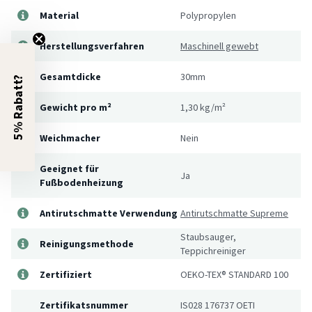
Material
Polypropylen
Herstellungsverfahren
Maschinell gewebt
Gesamtdicke
30mm
5% Rabatt?
Gewicht pro m²
1,30 kg/m²
Weichmacher
Nein
Geeignet für
Ja
Fußbodenheizung
Antirutschmatte Verwendung
Antirutschmatte Supreme
Staubsauger,
Reinigungsmethode
Teppichreiniger
Zertifiziert
OEKO-TEX® STANDARD 100
Zertifikatsnummer
IS028 176737 OETI