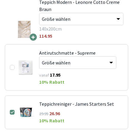
Teppich Modern - Leonore Cotto Creme
Braun
140x200cm
+
114.95
Antirutschmatte - Supreme
17.95
vanaf
10
% Rabatt
Teppichreiniger - James Starters Set
26.96
29.95
10
% Rabatt