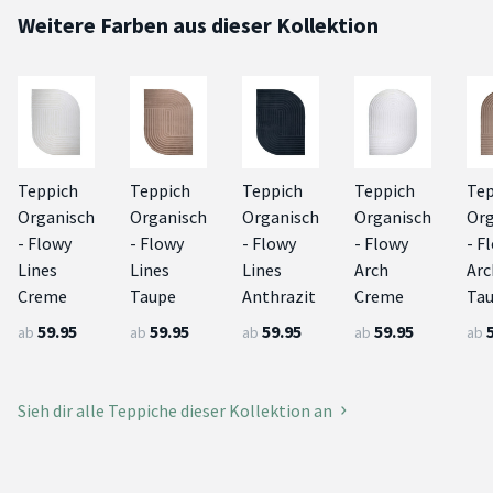
Weitere Farben aus dieser Kollektion
Teppich
Teppich
Teppich
Teppich
Tep
Organisch
Organisch
Organisch
Organisch
Org
- Flowy
- Flowy
- Flowy
- Flowy
- F
Lines
Lines
Lines
Arch
Arc
Creme
Taupe
Anthrazit
Creme
Ta
59.95
59.95
59.95
59.95
ab
ab
ab
ab
ab
Sieh dir alle Teppiche dieser Kollektion an