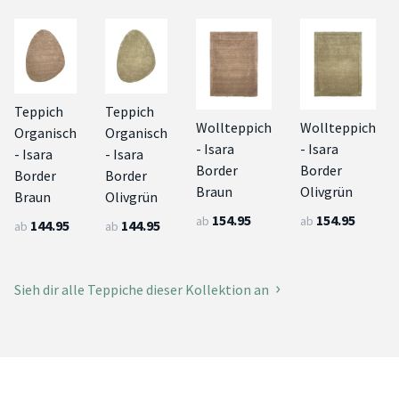
Teppich
Teppich
Wollteppich
Wollteppich
Organisch
Organisch
- Isara
- Isara
- Isara
- Isara
Border
Border
Border
Border
Braun
Olivgrün
Braun
Olivgrün
154.95
154.95
ab
ab
144.95
144.95
ab
ab
Sieh dir alle Teppiche dieser Kollektion an