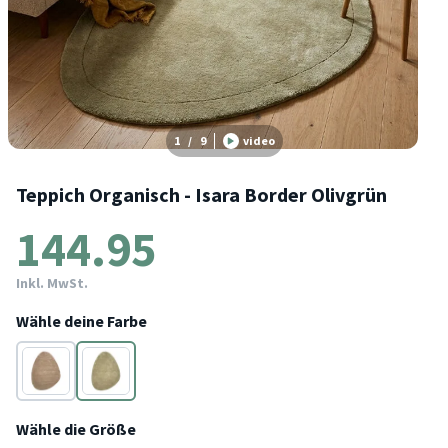
1
/
9
video
Teppich Organisch - Isara Border Olivgrün
144.95
Inkl. MwSt.
Wähle deine Farbe
Braun
Grün
Wähle die Größe