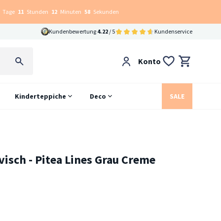
Tage
11
Stunden
12
Minuten
58
Sekunden
Kundenbewertung
4.22
/ 5
Kundenservice
Konto
Kinderteppiche
Deco
SALE
isch - Pitea Lines Grau Creme