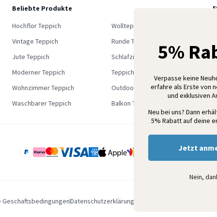
Beliebte Produkte
5
M
Hochflor Teppich
Wollteppich
K
Vintage Teppich
Runde Teppich
5% Rab
Jute Teppich
Schlafzimmer Teppich
Moderner Teppich
Teppich Outlet
Verpasse keine Neuh
erfahre als Erste von 
Wohnzimmer Teppich
Outdoor Teppich
und exklusiven 
Waschbarer Teppich
Balkon Teppich
Neu bei uns? Dann erhä
5% Rabatt auf deine er
Jetzt anm
Nein, da
e Geschaftsbedingungen
Datenschutzerklärung
Impressum
Disclaimer
Sitem