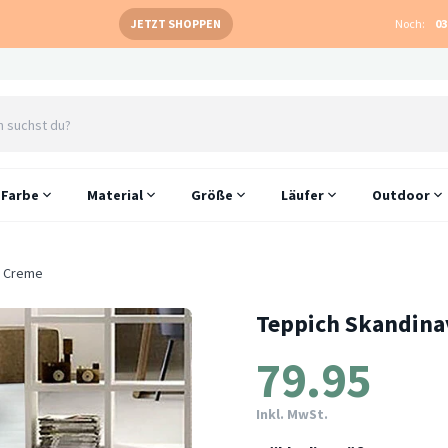
JETZT SHOPPEN
Noch:
03
Farbe
Material
Größe
Läufer
Outdoor
u Creme
Teppich Skandinav
79.95
Inkl. MwSt.