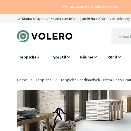
Bis zu 40% Rabatt auf Outdoorteppiche
Klarna & Paypal
Kostenlose Lieferung ab 89 Euro
Schnelle Lieferung
Teppiche
Typ/Stil
Räume
Rund
Home
Teppiche
Teppich Skandinavisch - Pitea Lines Gra