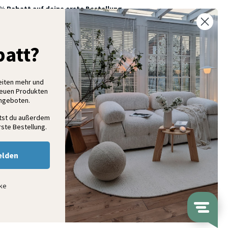
% Rabatt auf deine erste Bestellung
elde dich für unseren Newsletter an und entdecke neue
ollektionen, Angebote und Wohnideen als Erstes
att?
eiten mehr und
Anmelden
neuen Produkten
Angeboten.
ltst du außerdem
ste Bestellung.
elden
nke
ap
© Volero