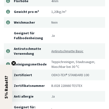
Florhöhe
4mm
Gewicht pro m²
1,20kg/m²
Weichmacher
Nein
Geeignet für
Ja
Fußbodenheizung
Antirutschmatte
Antirutschmatte Basic
Verwendung
Teppichreiniger, Staubsauger,
Reinigungsmethode
Waschbar bei 30 °C
Zertifiziert
OEKO-TEX® STANDARD 100
5% Rabatt?
Zertifikatsnummer
BJ028 228660 TESTEX
Anti allergie
Ja
Geeignet für: