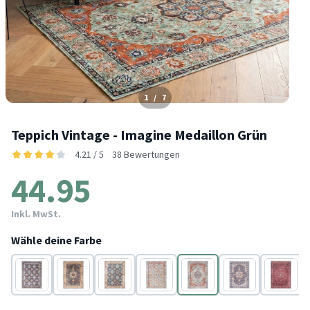
1
/
7
Teppich Vintage - Imagine Medaillon Grün
4.21 / 5
38 Bewertungen
44.95
Inkl. MwSt.
Wähle deine Farbe
Blau
Bunt
Bunt
Bunt
Bunt
Blau
Rot