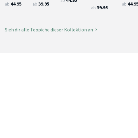
ab
44.95
39.95
44.9
ab
ab
ab
39.95
ab
Sieh dir alle Teppiche dieser Kollektion an