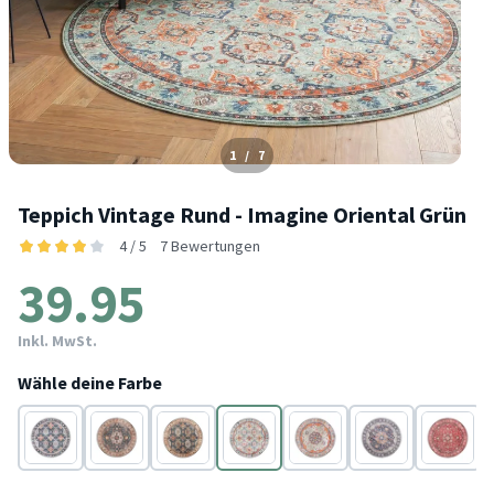
1
/
7
Teppich Vintage Rund - Imagine Oriental Grün
4 / 5
7 Bewertungen
39.95
Inkl. MwSt.
Wähle deine Farbe
Blau
Bunt
Bunt
Bunt
Bunt
Blau
Rot