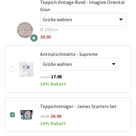
Teppich Vintage Rund - Imagine Oriental
Grün
Ø 100cm
+
39.95
Antirutschmatte - Supreme
17.95
vanaf
10
% Rabatt
Teppichreiniger - James Starters Set
26.96
29.95
10
% Rabatt