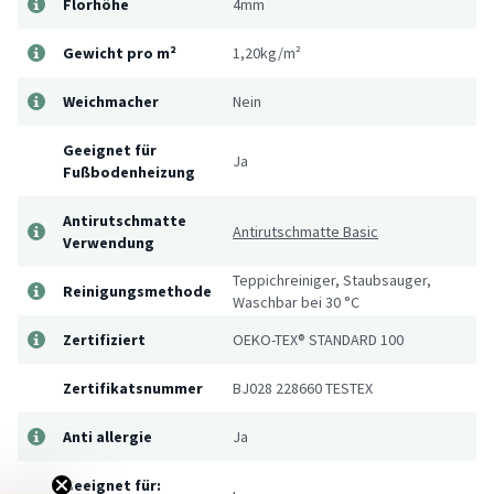
Florhöhe
4mm
Gewicht pro m²
1,20kg/m²
Weichmacher
Nein
Geeignet für
Ja
Fußbodenheizung
Antirutschmatte
Antirutschmatte Basic
Verwendung
Teppichreiniger, Staubsauger,
Reinigungsmethode
Waschbar bei 30 °C
Zertifiziert
OEKO-TEX® STANDARD 100
Zertifikatsnummer
BJ028 228660 TESTEX
Anti allergie
Ja
Geeignet für: