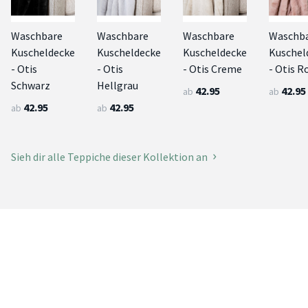
Waschbare
Waschbare
Waschbare
Waschb
Kuscheldecke
Kuscheldecke
Kuscheldecke
Kuschel
- Otis
- Otis
- Otis Creme
- Otis R
Schwarz
Hellgrau
42.95
42.95
ab
ab
42.95
42.95
ab
ab
Sieh dir alle Teppiche dieser Kollektion an