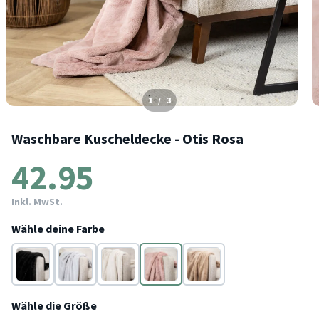
1
/
3
Waschbare Kuscheldecke - Otis Rosa
42.95
Inkl. MwSt.
Wähle deine Farbe
Schwarz
Grau
Creme
Rosa
Taupe
Wähle die Größe