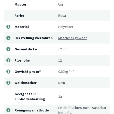
Muster
Uni
Farbe
Rosa
Material
Polyester
Herstellungsverfahren
Maschinell gewebt
Gesamtdicke
12mm
Florhöhe
12mm
Gewicht pro m²
0.60kg/m²
Weichmacher
Nein
Geeignet für
Ja
Fußbodenheizung
Leicht feuchtes Tuch, Waschbar
Reinigungsmethode
bei 30 °C